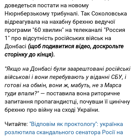
доведеться постати на новому
Нюрнберзькому трибуналі. Так Соколовська
відреагувала на нахабну брехню ведучої
програми "60 хвилин" на телеканалі "Россия
1" про відсутність російських військ на
Донбасі
(щоб подивитися відео, доскрольте
сторінку до кінця).
"Якщо на Донбасі були заарештовані російські
військові і вони перебувають у віданні СБУ, і
готові на обмін, вони ж, мабуть, не з Марса
туди впали?"
— поставила вона риторичне
запитання пропагандистці, почувши її цинічну
брехню про війну на сході України.
Читайте:
''Відповім як проктологу'': українка
розлютила скандального сенатора Росії на