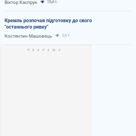
Віктор Каспрук
15,4 т.
Кремль розпочав підготовку до свого
"останнього ривку"
Костянтин Машовець
5,9 т.