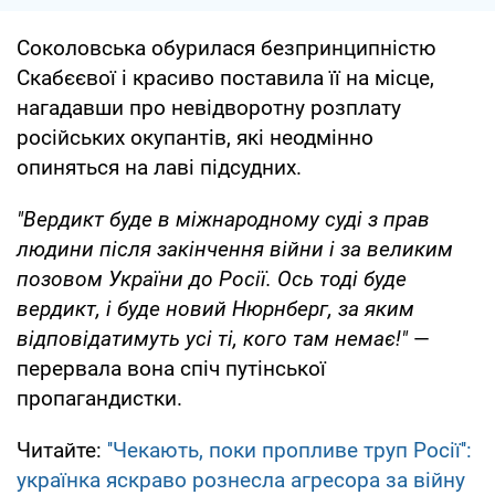
Соколовська обурилася безпринципністю
Скабєєвої і красиво поставила її на місце,
нагадавши про невідворотну розплату
російських окупантів, які неодмінно
опиняться на лаві підсудних.
"Вердикт буде в міжнародному суді з прав
людини після закінчення війни і за великим
позовом України до Росії. Ось тоді буде
вердикт, і буде новий Нюрнберг, за яким
відповідатимуть усі ті, кого там немає!"
—
перервала вона спіч путінської
пропагандистки.
Читайте:
''Чекають, поки пропливе труп Росії'':
українка яскраво рознесла агресора за війну