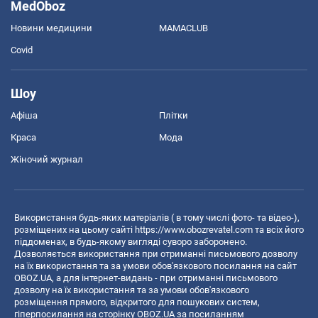
MedOboz
Новини медицини
MAMACLUB
Covid
Шоу
Афіша
Плітки
Краса
Мода
Жіночий журнал
Використання будь-яких матеріалів ( в тому числі фото- та відео-),
розміщених на цьому сайті
https://www.obozrevatel.com
та всіх його
піддоменах, в будь-якому вигляді суворо заборонено.
Дозволяється використання при отриманні письмового дозволу
на їх використання та за умови обов'язкового посилання на сайт
OBOZ.UA, а для інтернет-видань - при отриманні письмового
дозволу на їх використання та за умови обов'язкового
розміщення прямого, відкритого для пошукових систем,
гіперпосилання на сторінку OBOZ.UA за посиланням