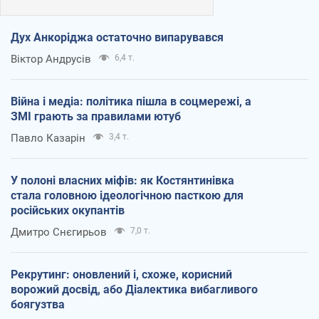
Дух Анкоріджа остаточно випарувався
Віктор Андрусів
6,4 т.
Війна і медіа: політика пішла в соцмережі, а
ЗМІ грають за правилами ютуб
Павло Казарін
3,4 т.
У полоні власних міфів: як Костянтинівка
стала головною ідеологічною пасткою для
російських окупантів
Дмитро Снєгирьов
7,0 т.
Рекрутинг: оновлений і, схоже, корисний
ворожий досвід, або Діалектика вибагливого
боягузтва