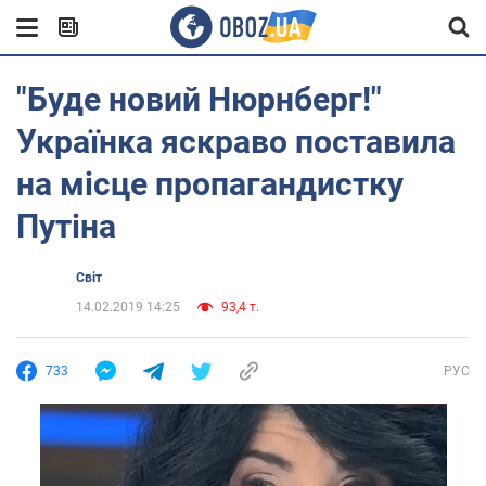
"Буде новий Нюрнберг!"
Українка яскраво поставила
на місце пропагандистку
Путіна
Світ
14.02.2019 14:25
93,4 т.
733
РУС