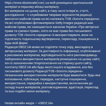
https://www.obozrevatel.com
, на якій розміщено оригінальний
матеріал в першому абзаці матеріалу.
Всі матеріали на цьому сайті, в тому числі інтерв’ю, статті,
дослідження – є службовими творами журналістів редакції,
виключні майнові права на які належать ТОВ «Золота середина».
На всі опубліковані фотоматеріали Getty Images редакція має
майнові права, які захищаються законом України «Про авторські
права та суміжні права», ніхто не має права без письмового
дозволу ТОВ «Золота середина» їх використовувати, вони не
підлягають подальшому відтворенню, перекладу, поширенню в
будь-якій формі.
Редакція OBOZ.UA може не поділяти точку зору, викладену в
авторському матеріалі. За достовірність інформації, опублікованої
в рекламних матеріалах, відповідальність несе рекламодавець.
Заборонено використання матеріалів розміщених на цьому сайті,
хоч із зазначенням гіперпосилання на сторінку цього сайту,
логотипу OBOZ.UA або будь-якого іншого згадування, але без
письмового дозволу Редакції/ТОВ «Золота середина»
Незаконним використанням матеріалів буде вважатися: будь-яке
копiювання, публiкацiя, передрук, наступне поширення,
використання, переробка з використанням, включенням до
складу інших матеріалів, розповсюдження, адаптація, переклад
та інші подібні зміни матеріалу.
Назва онлайн медіа — «OBOZ.UA»