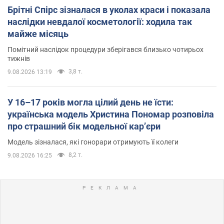
Брітні Спірс зізналася в уколах краси і показала
наслідки невдалої косметології: ходила так
майже місяць
Помітний наслідок процедури зберігався близько чотирьох
тижнів
3,8 т.
9.08.2026 13:19
У 16–17 років могла цілий день не їсти:
українська модель Христина Пономар розповіла
про страшний бік модельної кар’єри
Модель зізналася, які гонорари отримують її колеги
8,2 т.
9.08.2026 16:25