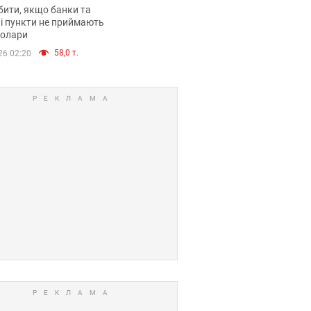
анки такі купюри
ити, якщо банки та
і пункти не приймають
долари
58,0 т.
26 02:20