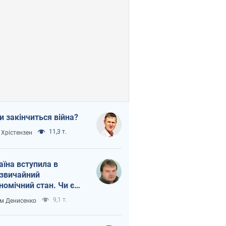
и закінчиться війна?
11,3 т.
 Хрістензен
аїна вступила в
звичайний
номічний стан. Чи є
тло вкінці тунелю?
9,1 т.
м Денисенко