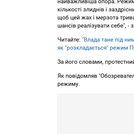
найважливіша опора. Режим
кількості злиднів і заздрісн
щоб цей жах і мерзота трив
шансів реалізувати себе", -
Читайте:
"Влада тане під ни
як "розкладається" режим П
За його словами, протестний
Як повідомляв "Обозревател
режиму.