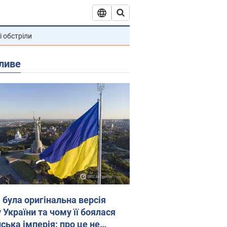
і обстріли
ливе
 була оригінальна версія
 України та чому її боялася
ська імперія: про це не