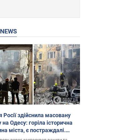
P NEWS
я Росії здійснила масовану
 на Одесу: горіла історична
на міста, є постраждалі.
 та відео
рору ворог застосував ракети та