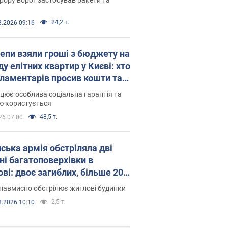
24,2 т.
8.2026 09:16
епи взяли гроші з бюджету на
у елітних квартир у Києві: хто
рламентарів просив кошти та
оселився
цює особлива соціальна гарантія та
ю користується
48,5 т.
26 07:00
йська армія обстріляла дві
ні багатоповерхівки в
ві: двоє загиблих, більше 20
раждалих
навмисно обстрілює житлові будинки
2,5 т.
8.2026 10:10