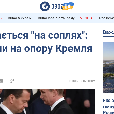
ни
Війна в Україні
Війна Ізраїлю та Ірану
VENETO
Російськ
Важ
ться "на соплях":
али на опору Кремля
Читать на русском
Якою
гімну
Росій