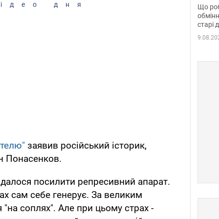
та б
ідео дня
Що роб
обмінн
старі 
9.08.20
ателю"
заявив російський історик,
н Понасенков.
 вдалося посилити репресивний апарат.
рах сам себе генерує. За великим
"на соплях". Але при цьому страх -