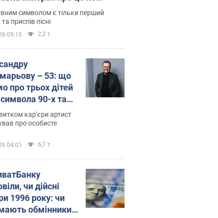
овідають у школі
вним символом є тільки перший
 та приспів пісні
2,2 т.
26 09:15
сандру
марьову – 53: що
мо про трьох дітей
-символа 90-х та
 вигляд вони
витком кар'єри артист
ть
ував про особисте
6,7 т.
26 04:01
иватБанку
віли, чи дійсні
ри 1996 року: чи
мають обмінники