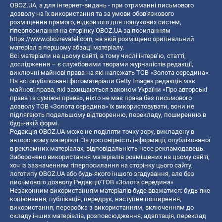
OBOZ.UA, а для інтернет-видань - при отриманні письмового
дозволу на їх використання та за умови обов'язкового
розміщення прямого, відкритого для пошукових систем,
гіперпосилання на сторінку OBOZ.UA за посиланням
https://www.obozrevatel.com
, на якій розміщено оригінальний
матеріал в першому абзаці матеріалу.
Всі матеріали на цьому сайті, в тому числі інтерв’ю, статті,
дослідження – є службовими творами журналістів редакції,
виключні майнові права на які належать ТОВ «Золота середина».
На всі опубліковані фотоматеріали Getty Images редакція має
майнові права, які захищаються законом України «Про авторські
права та суміжні права», ніхто не має права без письмового
дозволу ТОВ «Золота середина» їх використовувати, вони не
підлягають подальшому відтворенню, перекладу, поширенню в
будь-якій формі.
Редакція OBOZ.UA може не поділяти точку зору, викладену в
авторському матеріалі. За достовірність інформації, опублікованої
в рекламних матеріалах, відповідальність несе рекламодавець.
Заборонено використання матеріалів розміщених на цьому сайті,
хоч із зазначенням гіперпосилання на сторінку цього сайту,
логотипу OBOZ.UA або будь-якого іншого згадування, але без
письмового дозволу Редакції/ТОВ «Золота середина»
Незаконним використанням матеріалів буде вважатися: будь-яке
копiювання, публiкацiя, передрук, наступне поширення,
використання, переробка з використанням, включенням до
складу інших матеріалів, розповсюдження, адаптація, переклад