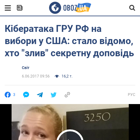
Кібератака ГРУ РФ на
вибори у США: стало відомо,
хто "злив" секретну доповідь
Світ
6.06.2017 09:56
16,2 т.
3
РУС