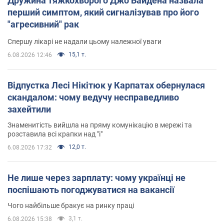
Дружина тяжкохворого Джо Байдена назвала
перший симптом, який сигналізував про його
"агресивний" рак
Спершу лікарі не надали цьому належної уваги
15,1 т.
6.08.2026 12:46
Відпустка Лесі Нікітюк у Карпатах обернулася
скандалом: чому ведучу несправедливо
захейтили
Знаменитість вийшла на пряму комунікацію в мережі та
розставила всі крапки над "і"
12,0 т.
6.08.2026 17:32
Не лише через зарплату: чому українці не
поспішають погоджуватися на вакансії
Чого найбільше бракує на ринку праці
3,1 т.
6.08.2026 15:38