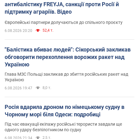
антибалістику FREYJA, санкції проти Росії й
підтримку аграріїв. Відео
Європейські партнери долучаються до спільного проєкту
52,4 т.
6.08.2026 20:20
"Балістика вбиває людей": Сікорський закликав
обговорити перехоплення ворожих ракет над
Україною
Глава МЗС Польщі закликав до збиття російських ракет над
Україною
8,0 т.
6.08.2026 19:47
Росія вдарила дроном по німецькому судну в
Чорному морі біля Одеси: подробиці
Під час евакуації екіпажу російські терористи завдали ще
одного удару безпілотником по судну
2,5 т.
6.08.2026 21:34