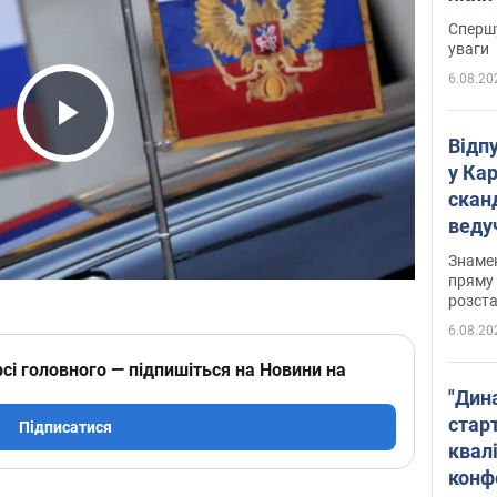
"агр
Спершу
уваги
6.08.20
Play Video
Відп
у Ка
скан
веду
захе
Знаме
пряму 
розста
6.08.20
сі головного — підпишіться на Новини на
"Дин
стар
Підписатися
квалі
конф