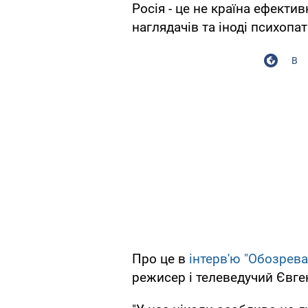
Росія - це не країна ефекти
наглядачів та іноді психопат
В
Про це в
інтерв'ю "Обозрев
режисер і телеведучий Євге