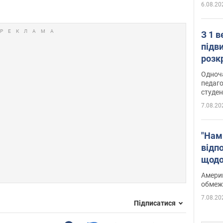
6.08.20
З 1 
підв
розк
Одноч
педаго
студен
7.08.20
"Нам
відп
щодо
Patri
Америк
обмеж
7.08.20
Підписатися