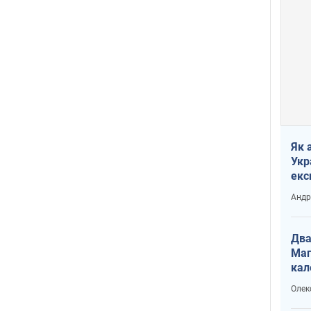
Як 
Укр
екс
наф
Андр
Два
Маг
кал
Олек