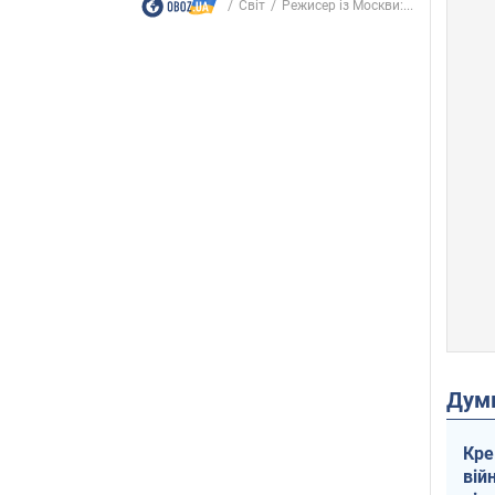
Світ
Режисер із Москви:...
Дум
Кре
вій