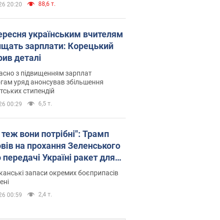
88,6 т.
26 20:20
вересня українським вчителям
ищать зарплати: Корецький
рив деталі
асно з підвищенням зарплат
гам уряд анонсував збільшення
тських стипендій
6,5 т.
26 00:29
 теж вони потрібні": Трамп
овів на прохання Зеленського
 передачі Україні ракет для
ot
анські запаси окремих боєприпасів
ені
2,4 т.
26 00:59