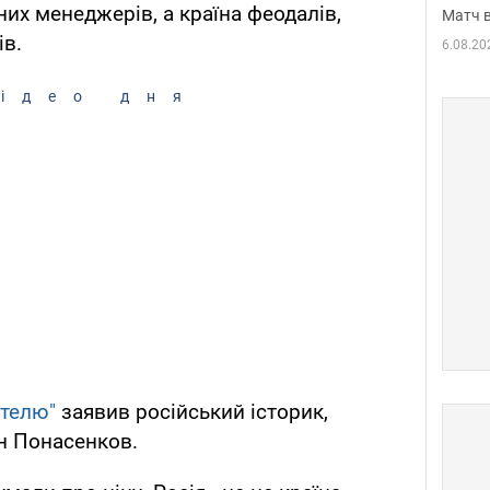
вних менеджерів, а країна феодалів,
Матч в
ів.
6.08.20
ідео дня
ателю"
заявив російський історик,
н Понасенков.