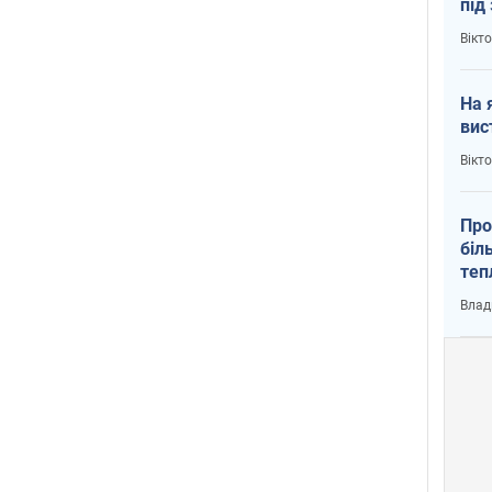
під
кри
Вікт
На 
вис
Вікт
Про
біл
теп
від
Влад
у К