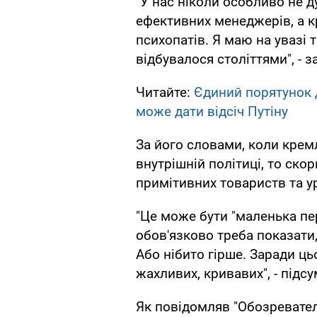
"У нас ніколи особливо не ду
ефективних менеджерів, а кр
психопатів. Я маю на увазі т
відбувалося століттями", - 
Читайте:
Єдиний порятунок д
може дати відсіч Путіну
За його словами, коли кремл
внутрішній політиці, то ск
примітивних товариств та у
"Це може бути "маленька пе
обов'язково треба показати, 
Або нібито гірше. Заради ць
жахливих, кривавих", - підс
Як повідомляв "Обозревател