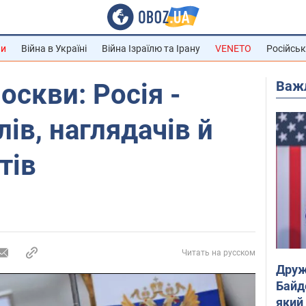
ни
Війна в Україні
Війна Ізраїлю та Ірану
VENETO
Російськ
Важ
оскви: Росія -
ів, наглядачів й
тів
Читать на русском
Друж
Байд
який