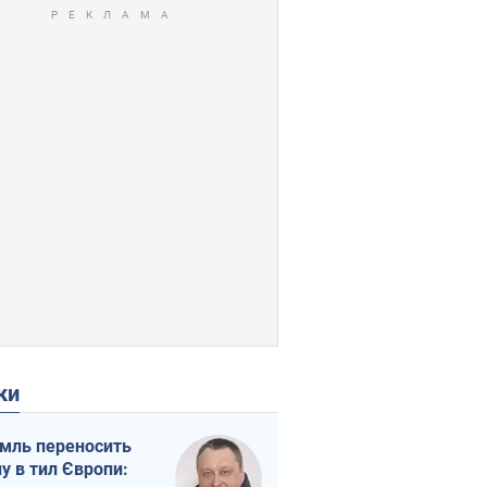
ки
мль переносить
ну в тил Європи: