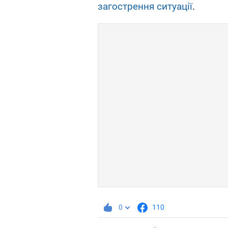
загострення ситуації
.
0
110