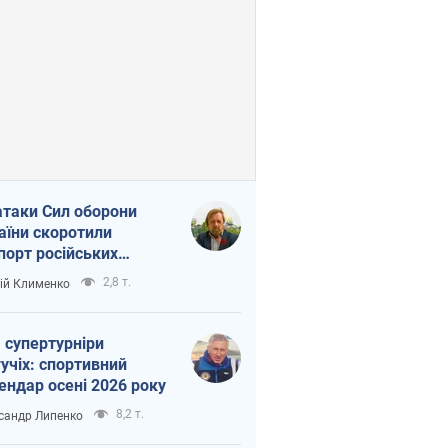
атаки Сил оборони
аїни скоротили
порт російських
топродуктів
2,8 т.
ій Клименко
 супертурніри
учіх: спортивний
ендар осені 2026 року
8,2 т.
сандр Липенко