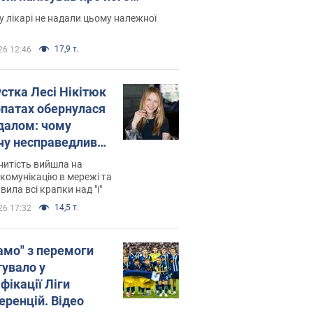
есивний" рак
 лікарі не надали цьому належної
17,9 т.
26 12:46
устка Лесі Нікітюк
рпатах обернулася
далом: чому
чу несправедливо
йтили
нитість вийшла на
комунікацію в мережі та
вила всі крапки над "і"
14,5 т.
26 17:32
амо" з перемоги
тувало у
фікації Ліги
еренцій. Відео