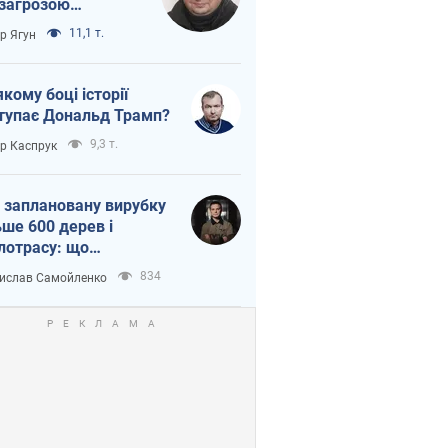
 загрозою
тична логістика
11,1 т.
ор Ягун
якому боці історії
тупає Дональд Трамп?
9,3 т.
ор Каспрук
 заплановану вирубку
ьше 600 дерев і
лотрасу: що
бувається на Теремках
834
ислав Самойленко
иєві