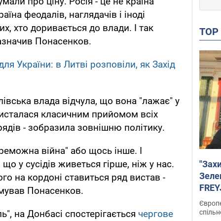
мали про ціну. Росія - це не країна
аїна феодалів, наглядачів і іноді
их, хто доривається до влади. І так
TO
зазначив Понасенков.
ля України: в Литві розповіли, як Захід
івська влада відчула, що вона "лажає" у
ористалася класичним прийомом всіх
рядів - зобразила зовнішню політику.
реможна війна" або щось інше. І
що у сусідів живеться гірше, ніж у нас.
"Зах
Зеле
ого на кордоні ставиться ряд вистав -
FREYJ
умував Понасенков.
підтр
Європе
спільн
ь", на Донбасі спостерігається
чергове