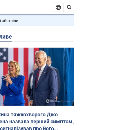
і обстріли
ливе
ина тяжкохворого Джо
ена назвала перший симптом,
 сигналізував про його