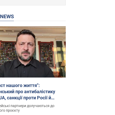
P NEWS
ист нашого життя":
нський про антибалістику
A, санкції проти Росії й
имку аграріїв. Відео
йські партнери долучаються до
ого проєкту