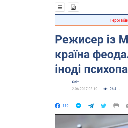
Герої вій
Режисер із М
країна феодал
іноді психопа
Світ
2.06.2017 03:10
26,4 т.
110