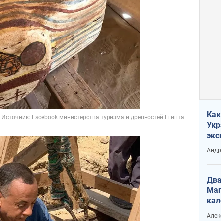
Как
Укр
экс
неф
Андр
Два
Маг
кал
Алек