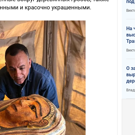
под
анными и красочно украшенными.
кри
Викт
лог
На 
выс
Тра
Викт
О з
выр
дер
что
Влад
Тер