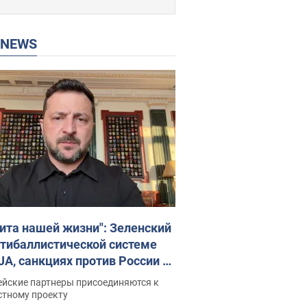
P NEWS
ита нашей жизни": Зеленский
нтибаллистической системе
JA, санкциях против России и
ержке аграриев. Видео
ейские партнеры присоединяются к
стному проекту