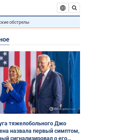
ские обстрелы
ное
уга тяжелобольного Джо
ена назвала первый симптом,
рый сигнализировал о его