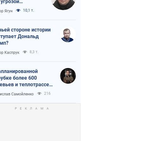
 угрозой
тическая
10,1 т.
ор Ягун
истика
чьей стороне истории
тупает Дональд
мп?
8,3 т.
ор Каспрук
апланированной
убке более 600
евьев и теплотрассе:
 происходит на
216
ислав Самойленко
емках в Киеве