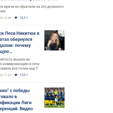
ессивном" раке
а врачи не обратили на это должного
ния
16,3 т.
26 12:46
ск Леси Никитюк в
атах обернулся
далом: почему
ущую
раведливо
нитость вышла на
йтили
ю коммуникацию в сети
тавила все точки над "i"
13,0 т.
26 17:32
амо" с победы
товало в
ификации Лиги
еренций. Видео