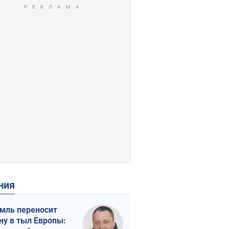
ения
мль переносит
ну в тыл Европы: