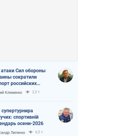
 атаки Сил обороны
аины сократили
порт российских
тепродуктов
2,3 т.
ей Клименко
 супертурнира
учих: спортивній
ендарь осени-2026
6,5 т.
сандр Липенко