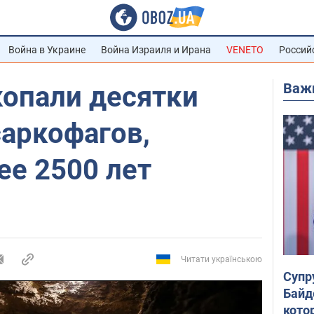
Война в Украине
Война Израиля и Ирана
VENETO
Россий
Важ
копали десятки
саркофагов,
ее 2500 лет
Читати українською
Супр
Байд
кото