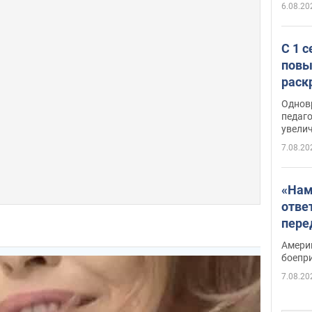
6.08.20
С 1 
повы
раск
Однов
педаг
увелич
7.08.20
«Нам
отве
пере
Patri
Амери
боепр
7.08.20