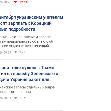
69,7 т.
26 20:20
сентября украинским учителям
сят зарплаты: Корецкий
рыл подробности
ременно с повышением зарплат
огам правительство объявило об
ении студенческих стипендий
3,7 т.
26 00:29
 они тоже нужны»: Трамп
тил на просьбу Зеленского о
даче Украине ракет для
ot
канские запасы отдельных видов
ипасов ограничены
1,0 т.
26 00:59