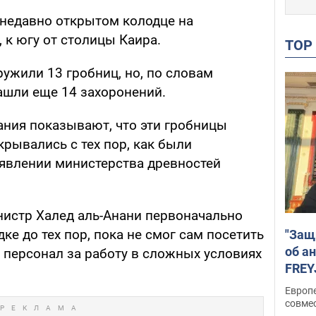
недавно открытом колодце на
 к югу от столицы Каира.
TO
ружили 13 гробниц, но, по словам
ашли еще 14 захоронений.
ния показывают, что эти гробницы
рывались с тех пор, как были
аявлении министерства древностей
нистр Халед аль-Анани первоначально
ке до тех пор, пока не смог сам посетить
"Защ
об а
л персонал за работу в сложных условиях
FREY
подд
Европ
совме