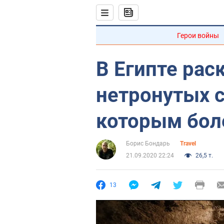
Герои войны
В Египте рас
нетронутых 
которым бол
Борис Бондарь
Travel
21.09.2020 22:24
26,5 т.
13