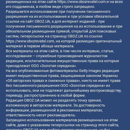
размещенных на этом сайте
https://www.obozrevatel.com
и на всех
его поддоменах, в любом виде строго запрещено.
Разрешается использование при получении письменного
разрешения на их использование и при условии обязательной
ссылки на сайт OBOZ.UA, а для интернет-изданий - при
получении письменного разрешения на их использование и при
обязательном размещении прямой, открытой для поисковых
систем, гиперссылки на страницу OBOZ.UA по ссылке
https://www.obozrevatel.com
, на которой размещен оригинальный
материал в первом абзаце материала.
Все материалы на этом сайте, в том числе интервью, статьи,
исследования – служебные произведения журналистов
редакции, исключительные имущественные права на которые
принадлежат ООО «Золотая середина».
На все опубликованные фотоматериалы Getty Images редакция
имеет имущественные права, защищаемые законом Украины
«Об авторских правах и смежных правах», никто не имеет права
без письменного разрешения ООО «Золотая середина» их
использовать, они не подлежат дальнейшему воспроизводству,
переводу, распространению в любой форме.
Редакция OBOZ.UA может не разделять точку зрения,
изложенную в авторском материале. За достоверность
информации, размещенной в рекламных материалах,
ответственность несет рекламодатель.
Запрещено использование материалов размещенных на этом
сайте, даже с указанием гиперссылки на страницу этого сайта,
логотипа OBOZ.UA или любого другого упоминания, но без