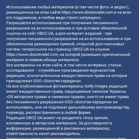
Использование любых материалов (в том числе фото- и видео-),
размещенных на этом сайте
https://www.obozrevatel.com
и на всех
его поддоменах, в любом виде строго запрещено.
Разрешается использование при получении письменного
разрешения на их использование и при условии обязательной
ссылки на сайт OBOZ.UA, а для интернет-изданий - при
получении письменного разрешения на их использование и при
обязательном размещении прямой, открытой для поисковых
систем, гиперссылки на страницу OBOZ.UA по ссылке
https://www.obozrevatel.com
, на которой размещен оригинальный
материал в первом абзаце материала.
Все материалы на этом сайте, в том числе интервью, статьи,
исследования – служебные произведения журналистов
редакции, исключительные имущественные права на которые
принадлежат ООО «Золотая середина».
На все опубликованные фотоматериалы Getty Images редакция
имеет имущественные права, защищаемые законом Украины
«Об авторских правах и смежных правах», никто не имеет права
без письменного разрешения ООО «Золотая середина» их
использовать, они не подлежат дальнейшему воспроизводству,
переводу, распространению в любой форме.
Редакция OBOZ.UA может не разделять точку зрения,
изложенную в авторском материале. За достоверность
информации, размещенной в рекламных материалах,
ответственность несет рекламодатель.
Запрещено использование материалов размещенных на этом