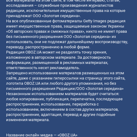
Все материалы на этом сайте, в том числе интервью, статьи,
исследования – служебные произведения журналистов
редакции, исключительные имущественные права на которые
принадлежат ООО «Золотая середина».
На все опубликованные фотоматериалы Getty Images редакция
имеет имущественные права, защищаемые законом Украины
«Об авторских правах и смежных правах», никто не имеет права
без письменного разрешения ООО «Золотая середина» их
использовать, они не подлежат дальнейшему воспроизводству,
переводу, распространению в любой форме.
Редакция OBOZ.UA может не разделять точку зрения,
изложенную в авторском материале. За достоверность
информации, размещенной в рекламных материалах,
ответственность несет рекламодатель.
Запрещено использование материалов размещенных на этом
сайте, даже с указанием гиперссылки на страницу этого сайта,
логотипа OBOZ.UA или любого другого упоминания, но без
письменного разрешения Редакции/ООО «Золотая середина»
Незаконным использованием материалов будет считаться:
любое копирование, публикация, перепечатка, последующее
распространение, использование, переработка с
использованием, включением в состав других материалов,
распространение, адаптация, перевод и другие подобные
изменения материала.
Название онлайн медиа — «OBOZ.UA»