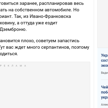
товиться заранее, распланировав весь
хать на собственном автомобиле. Но
иант. Так, из Ивано-Франковска
овину, а оттуда уже ездит
 Дземброню.
тановится плохо, советуем запастись
Тут вас ждет много серпантинов, поэтому
одиться.
Укр
сос
эко
Ест
Вади
тун
Чей
поб
укр
чин
Алек
наз