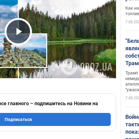
Как на
топли
7.08.20
Play Video
"Бел
явля
собс
Трам
прио
Трамп 
стро
немед
апелля
баль
"ужас
стои
7.08.20
долл
рсе главного – подпишитесь на Новини на
Войн
Подписаться
такт
пока