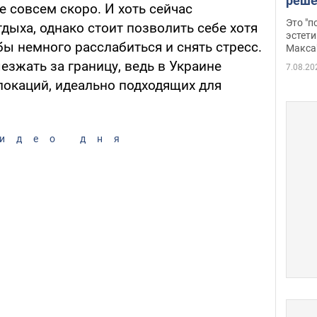
реше
е совсем скоро. И хоть сейчас
росс
Это "
тдыха, однако стоит позволить себе хотя
дрон
эстети
ы немного расслабиться и снять стресс.
Макса
езжать за границу, ведь в Украине
7.08.20
локаций, идеально подходящих для
идео дня