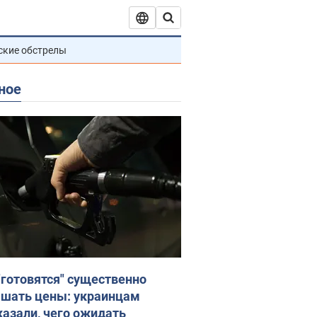
ские обстрелы
ное
"готовятся" существенно
шать цены: украинцам
казали, чего ожидать