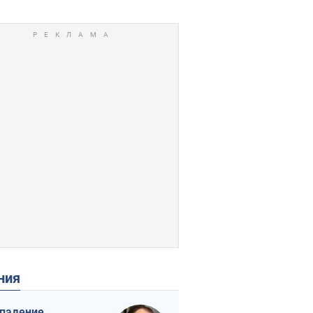
ения
падение