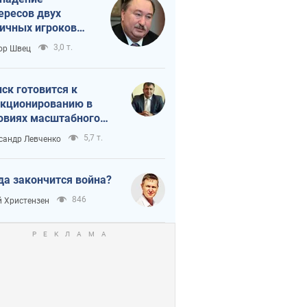
ересов двух
ичных игроков
 тайный план
3,0 т.
ор Швец
мпа и Путина?
ск готовится к
кционированию в
овиях масштабного
нного кризиса
5,7 т.
сандр Левченко
да закончится война?
846
 Христензен