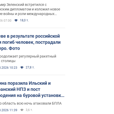
рвью с Безсмертным
ир Зеленский встретился с
нским дипломатом и изложил новое
ие войны и роли международных
ров в борьбе с Россией
18,0 т.
26 07:00
еве в результате российской
и погиб человек, пострадали
еро. Фото
продолжает регулярный ракетный
р столицы
27,8 т.
8.2026 10:23
ина поразила Ильский и
анский НПЗ и пост
юдения на буровой установке
аш": Генштаб раскрыл детали.
ю область всю ночь атаковали БПЛА
 и видео
3,6 т.
8.2026 11:39