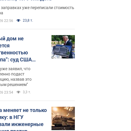
 заправках уже переписали стоимость
ва
23,8 т.
26 22:56
ый дом не
ется
твенностью
па": суд США
становил
уже заявил, что
ительство
ленно подаст
цию, назвав это
ного зала
ным решением"
мостью 400 млн
3,3 т.
26 23:54
аров
а меняет не только
ику: в НГУ
зали инженерные