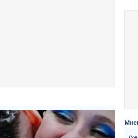
Мн
Сов