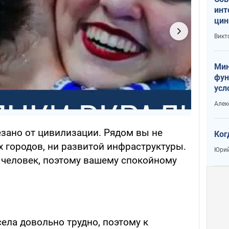
инт
цин
или
Викт
Тра
Мин
фун
усл
вое
Алек
езано от цивилизации. Рядом вы не
Ког
х городов, ни развитой инфраструктуры.
Юрий
 человек, поэтому вашему спокойному
ела довольно трудно, поэтому к