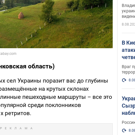
Инте
Владим
украи
виден
партне
8.08.20
В Ки
атак
четв
ковская область)
Враг 
терро
х сел Украины поразит вас до глубины
8.0
размещённые на крутых склонах
 длинные пешеходные маршруты – все это
Укра
опулярной среди поклонников
Сызр
набл
х ретритов.
"Сив
Росси
Фото
8.0