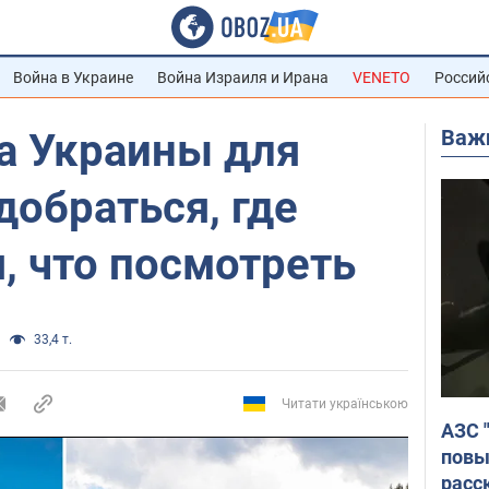
Война в Украине
Война Израиля и Ирана
VENETO
Россий
Важ
а Украины для
добраться, где
, что посмотреть
33,4 т.
Читати українською
АЗС 
повы
расс