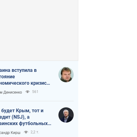
аина вступила в
тояние
номического кризиса.
ь ли свет в конце
561
м Денисенко
неля?
 будет Крым, тот и
едит (NSJ), а
аинских футбольных
овников могут
2,2 т.
сандр Кирш
вать убийцами