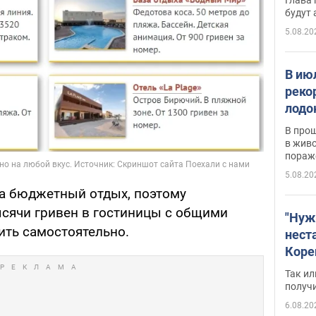
будут
5.08.20
В ию
реко
лодо
обна
В про
в живо
пораж
5.08.20
на бюджетный отдых, поэтому
ысячи гривен в гостиницы с общими
"Нуж
вить самостоятельно.
нест
Коре
бизн
Так ил
имею
получ
пом
6.08.20