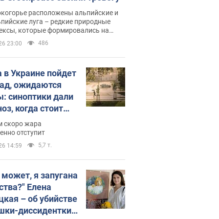
окогорье расположены альпийские и
пийские луга – редкие природные
ексы, которые формировались на
ении сотен лет
486
26 23:00
 в Украине пойдет
пад, ожидаются
ы: синоптики дали
оз, когда стоит
ать изменения
м скоро жара
ды
енно отступит
5,7 т.
26 14:59
, может, я запугана
ства?" Елена
цкая – об убийстве
шки-диссидентки