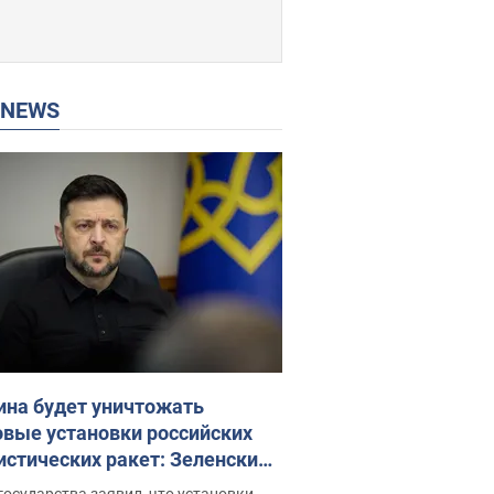
P NEWS
ина будет уничтожать
овые установки российских
истических ракет: Зеленский
ел заседание СНБО
государства заявил, что установки