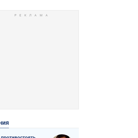
ения
 противостоять