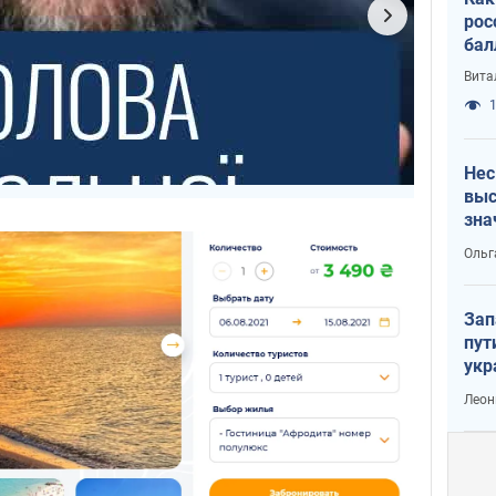
рос
бал
Вита
1
Нес
выс
зна
Ольг
Зап
пут
укр
Леон