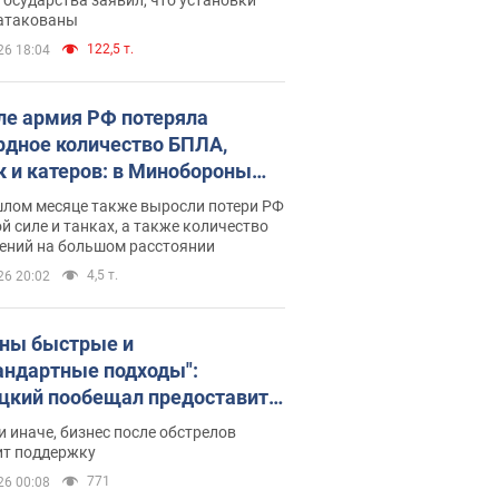
 атакованы
122,5 т.
26 18:04
ле армия РФ потеряла
рдное количество БПЛА,
к и катеров: в Минобороны
родовали статистику
шлом месяце также выросли потери РФ
й силе и танках, а также количество
ений на большом расстоянии
4,5 т.
26 20:02
ны быстрые и
андартные подходы":
цкий пообещал предоставить
есу приоритетный доступ к
и иначе, бизнес после обстрелов
щимся складским
ит поддержку
ещениям
771
26 00:08