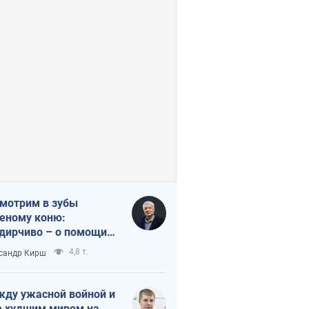
мотрим в зубы
еному коню:
дирчиво – о помощи
аине
4,8 т.
сандр Кирш
ду ужасной войной и
 худшим миром на