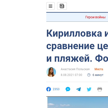
Герои войны
Кирилловка 
сравнение це
и пляжей. Ф
Анастасия Польская
Места
8.08.2021 07:00
6 минут
2353