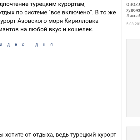
Аллы
дпочтение турецким курортам,
OBOZ.U
сына
худож
тдых по системе "все включено". В то же
Лисса
Порт
урорт Азовского моря Кирилловка
деть
5.08.20
иантов на любой вкус и кошелек.
идео дня
ы хотите от отдыха, ведь турецкий курорт