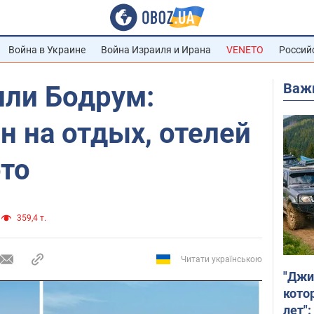
Война в Украине
Война Израиля и Ирана
VENETO
Россий
Важ
или Бодрум:
н на отдых, отелей
ото
359,4 т.
Читати українською
"Джи
кото
лет":