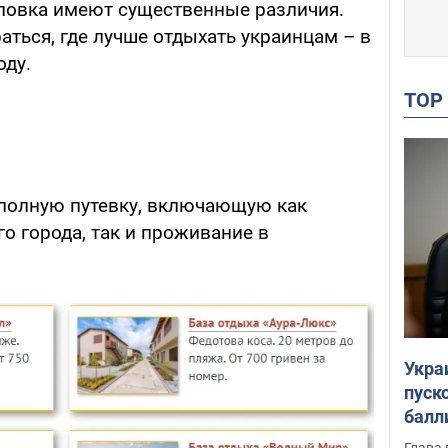
ловка имеют существенные различия.
ться, где лучше отдыхать украинцам – в
оду.
TO
полную путевку, включающую как
го города, так и проживание в
Укра
пуск
балл
пров
Глава 