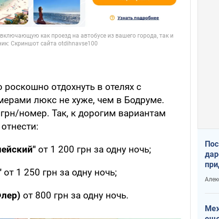
 роскошно отдохнуть в отелях с
ерами люкс не хуже, чем в Бодруме.
 грн/номер. Так, к дорогим вариантам
отнести:
Пос
пейский"
от 1 200 грн за одну ночь;
дар
при
"
от 1 250 грн за одну ночь;
Укр
Алек
Флер)
от 800 грн за одну ночь.
Меж
еще