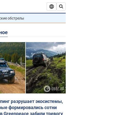
ские обстрелы
ное
пинг разрушает экосистемы,
рые формировались сотни
 в Greenpeace забили тревогу