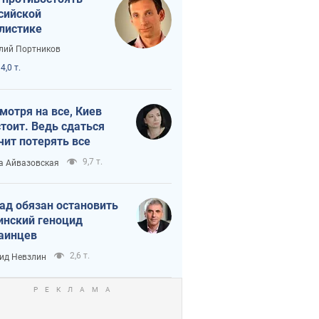
сийской
листике
лий Портников
4,0 т.
мотря на все, Киев
тоит. Ведь сдаться
чит потерять все
9,7 т.
а Айвазовская
ад обязан остановить
инский геноцид
аинцев
2,6 т.
ид Невзлин