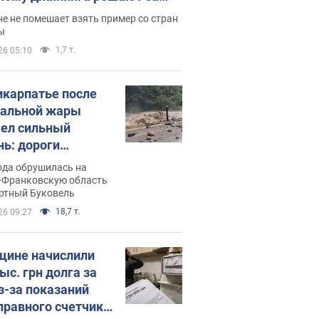
ицей
е не помешает взять пример со стран
ы
1,7 т.
26 05:10
икарпатье после
альной жары
ел сильный
нь: дороги
ратились в реки.
ода обрушилась на
о
-Франковскую область
ортный Буковель
18,7 т.
26 09:27
ине начислили
ыс. грн долга за
из-за показаний
правного счетчика: