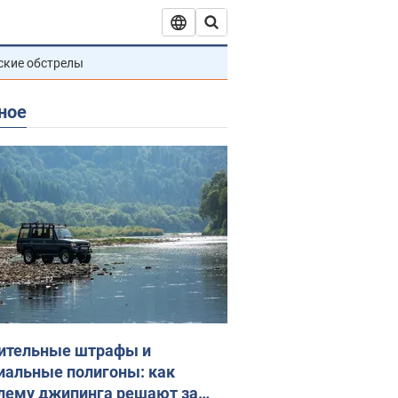
ские обстрелы
ное
ительные штрафы и
иальные полигоны: как
лему джипинга решают за