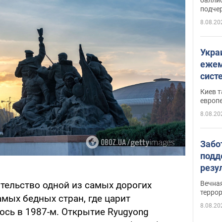
подче
8.08.20
Укра
ежем
сист
Зеле
Киев т
европ
8.08.20
Забо
подд
резу
обла
ительство одной из самых дорогих
Вечна
киев
терро
амых бедных стран, где царит
8.08.20
ось в 1987-м. Открытие Ryugyong