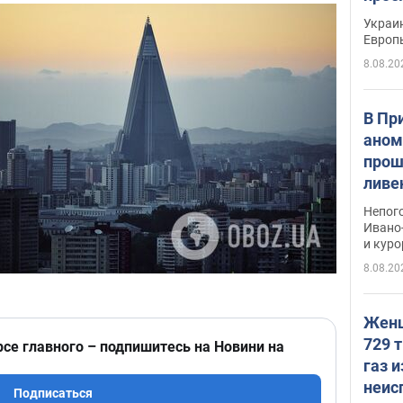
гран
Украин
Европ
8.08.20
В Пр
аном
прош
ливе
прев
Непог
Виде
Ивано
и кур
8.08.20
Женщ
729 т
рсе главного – подпишитесь на Новини на
газ 
неис
Подписаться