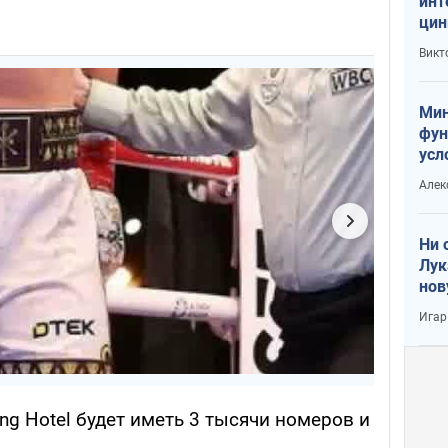
инт
цин
или
Викт
Тра
Мин
фун
усл
вое
Алек
Ни 
Лук
нов
Игар
ng Hotel будет иметь 3 тысячи номеров и