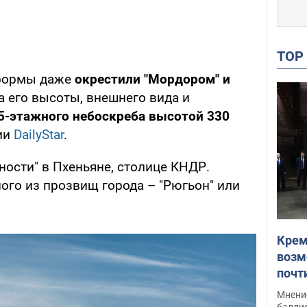
TO
 формы даже
окрестили "Мордором" и
а его высоты, внешнего вида и
5-этажного небоскреба высотой 330
ии
DailyStar
.
ности" в Пхеньяне, столице КНДР.
ого из прозвищ города – "Рюгьон" или
Крем
возм
почт
Укра
Мнение
баллис