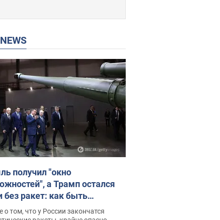
P NEWS
ль получил "окно
ожностей", а Трамп остался
и без ракет: как быть
ине? Интервью с Мельником
 о том, что у России закончатся
тические ракеты, крайне опасно,