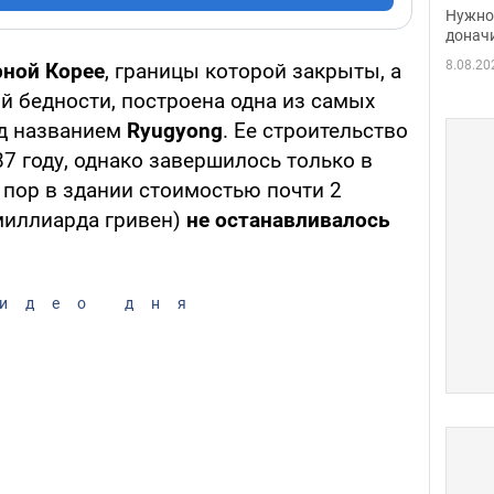
судь
Нужно 
неож
донач
8.08.20
рной Корее
, границы которой закрыты, а
й бедности, построена одна из самых
од названием
Ryugyong
. Ее строительство
7 году, однако завершилось только в
х пор в здании стоимостью почти 2
миллиарда гривен)
не останавливалось
идео дня