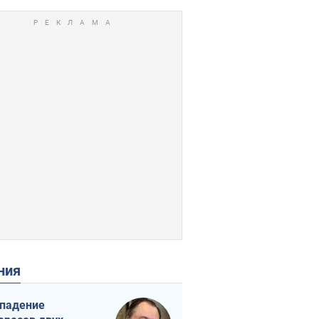
ения
падение