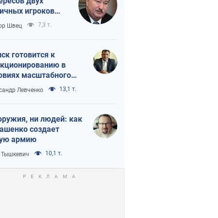
ересов двух
ичных игроков
 тайный план
7,3 т.
ор Швец
мпа и Путина?
ск готовится к
кционированию в
овиях масштабного
нного кризиса
13,1 т.
сандр Левченко
оружия, ни людей: как
ашенко создает
ую армию
10,1 т.
 Тышкевич