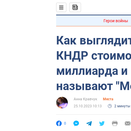
Герои войны
Как выглядит
КНДР стоимо
миллиарда и 
называют "М
Анна Кравчук
Места
25.10.2023 10:13
2 минуты
0