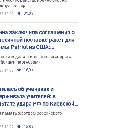
ркнул эксперт
31,0 т.
26 12:00
ина заключила соглашения о
есячной поставке ракет для
емы Patriot из США:
нский раскрыл подробности
акже ведет активные переговоры с
ейскими партнерами
18,9 т.
26 14:08
тилась об учениках и
ерживала учителей: в
льтате удара РФ по Киевской
сти погибли директор
я память жертвам российского
ского лицея, её муж и внук
ра
15,8 т.
26 13:32