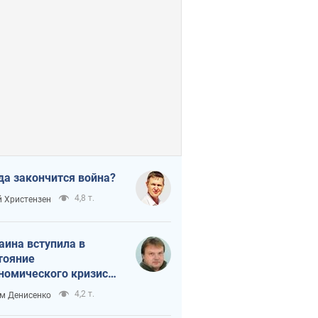
да закончится война?
4,8 т.
 Христензен
аина вступила в
тояние
номического кризиса.
ь ли свет в конце
4,2 т.
м Денисенко
неля?