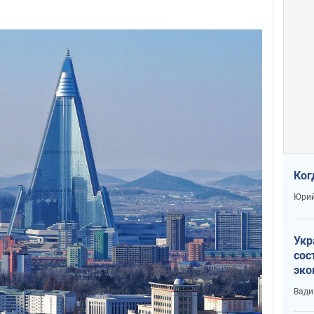
Ког
Юрий
Укр
сос
эко
Ест
Вади
тун