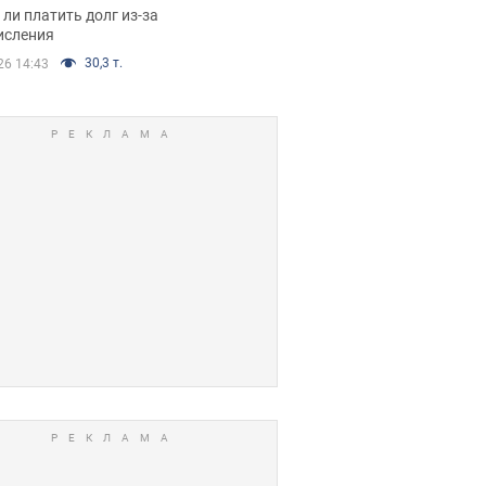
я вынес
ли платить долг из-за
иданное решение
исления
30,3 т.
26 14:43