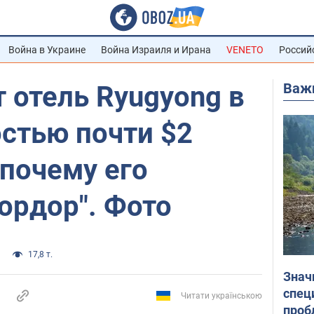
Война в Украине
Война Израиля и Ирана
VENETO
Россий
Важ
 отель Ryugyong в
стью почти $2
почему его
ордор". Фото
17,8 т.
Знач
спец
Читати українською
проб