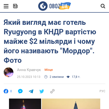
Який вигляд має готель
Ryugyong в КНДР вартістю
майже $2 мільярди і чому
його називають "Мордор".
Фото
Анна Кравчук
Місця
25.10.2023 10:13
2 хвилини
17,8 т.
0
РУС