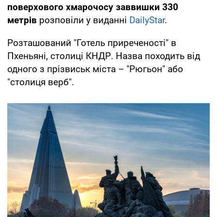
поверхового хмарочосу заввишки 330
метрів
розповіли у виданні
DailyStar
.
Розташований "Готель приреченості" в
Пхеньяні, столиці КНДР. Назва походить від
одного з прізвиськ міста – "Рюгьон" або
"столиця верб".