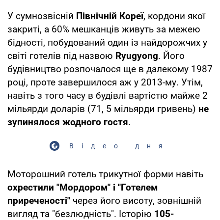
У сумнозвісній
Північній Кореї
, кордони якої
закриті, а 60% мешканців живуть за межею
бідності, побудований один із найдорожчих у
світі готелів під назвою
Ryugyong
. Його
будівництво розпочалося ще в далекому 1987
році, проте завершилося аж у 2013-му. Утім,
навіть з того часу в будівлі вартістю майже 2
мільярди доларів (71, 5 мільярди гривень)
не
зупинялося жодного гостя
.
Відео дня
Моторошний готель трикутної форми навіть
охрестили "Мордором" і "Готелем
приреченості"
через його висоту, зовнішній
вигляд та "безлюдність". Історію
105-