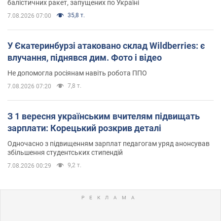
балістичних ракет, запущених по Україні
35,8 т.
7.08.2026 07:00
У Єкатеринбурзі атаковано склад Wildberries: є
влучання, піднявся дим. Фото і відео
Не допомогла росіянам навіть робота ППО
7,8 т.
7.08.2026 07:20
З 1 вересня українським вчителям підвищать
зарплати: Корецький розкрив деталі
Одночасно з підвищенням зарплат педагогам уряд анонсував
збільшення студентських стипендій
9,2 т.
7.08.2026 00:29