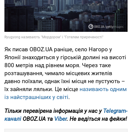
Як писав OBOZ.UA раніше, село Нагоро у
Японії знаходиться у гірській долині на висоті
800 метрів над рівнем моря. Через таке
розташування, чимало місцевих жителів
давно поїхали, однак їхні місця не пустують –
їх зайняли ляльки. Це місце
називають одним
із найстрашніших у світі
.
Тільки
перевірена інформація у нас у
Telegram-
каналі
OBOZ.UA та
Viber
. Не ведіться на фейки!