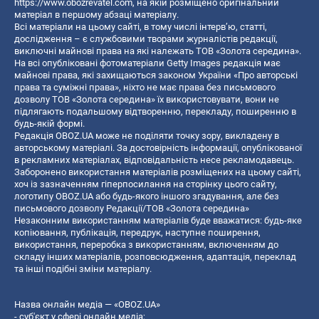
https://www.obozrevatel.com
, на якій розміщено оригінальний
матеріал в першому абзаці матеріалу.
Всі матеріали на цьому сайті, в тому числі інтерв’ю, статті,
дослідження – є службовими творами журналістів редакції,
виключні майнові права на які належать ТОВ «Золота середина».
На всі опубліковані фотоматеріали Getty Images редакція має
майнові права, які захищаються законом України «Про авторські
права та суміжні права», ніхто не має права без письмового
дозволу ТОВ «Золота середина» їх використовувати, вони не
підлягають подальшому відтворенню, перекладу, поширенню в
будь-якій формі.
Редакція OBOZ.UA може не поділяти точку зору, викладену в
авторському матеріалі. За достовірність інформації, опублікованої
в рекламних матеріалах, відповідальність несе рекламодавець.
Заборонено використання матеріалів розміщених на цьому сайті,
хоч із зазначенням гіперпосилання на сторінку цього сайту,
логотипу OBOZ.UA або будь-якого іншого згадування, але без
письмового дозволу Редакції/ТОВ «Золота середина»
Незаконним використанням матеріалів буде вважатися: будь-яке
копiювання, публiкацiя, передрук, наступне поширення,
використання, переробка з використанням, включенням до
складу інших матеріалів, розповсюдження, адаптація, переклад
та інші подібні зміни матеріалу.
Назва онлайн медіа — «OBOZ.UA»
- суб'єкт у сфері онлайн медіа;