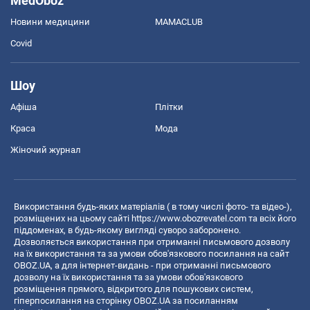
MedOboz
Новини медицини
MAMACLUB
Covid
Шоу
Афіша
Плітки
Краса
Мода
Жіночий журнал
Використання будь-яких матеріалів ( в тому числі фото- та відео-),
розміщених на цьому сайті
https://www.obozrevatel.com
та всіх його
піддоменах, в будь-якому вигляді суворо заборонено.
Дозволяється використання при отриманні письмового дозволу
на їх використання та за умови обов'язкового посилання на сайт
OBOZ.UA, а для інтернет-видань - при отриманні письмового
дозволу на їх використання та за умови обов'язкового
розміщення прямого, відкритого для пошукових систем,
гіперпосилання на сторінку OBOZ.UA за посиланням