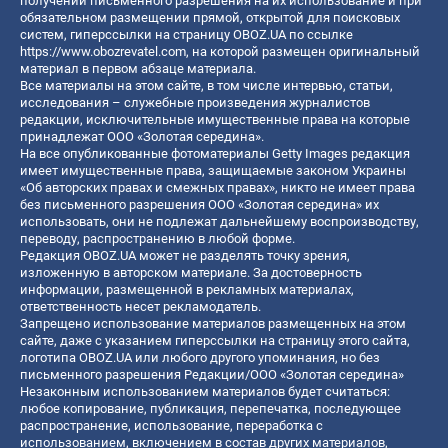
получении письменного разрешения на их использование и при
обязательном размещении прямой, открытой для поисковых
систем, гиперссылки на страницу OBOZ.UA по ссылке
https://www.obozrevatel.com
, на которой размещен оригинальный
материал в первом абзаце материала.
Все материалы на этом сайте, в том числе интервью, статьи,
исследования – служебные произведения журналистов
редакции, исключительные имущественные права на которые
принадлежат ООО «Золотая середина».
На все опубликованные фотоматериалы Getty Images редакция
имеет имущественные права, защищаемые законом Украины
«Об авторских правах и смежных правах», никто не имеет права
без письменного разрешения ООО «Золотая середина» их
использовать, они не подлежат дальнейшему воспроизводству,
переводу, распространению в любой форме.
Редакция OBOZ.UA может не разделять точку зрения,
изложенную в авторском материале. За достоверность
информации, размещенной в рекламных материалах,
ответственность несет рекламодатель.
Запрещено использование материалов размещенных на этом
сайте, даже с указанием гиперссылки на страницу этого сайта,
логотипа OBOZ.UA или любого другого упоминания, но без
письменного разрешения Редакции/ООО «Золотая середина»
Незаконным использованием материалов будет считаться:
любое копирование, публикация, перепечатка, последующее
распространение, использование, переработка с
использованием, включением в состав других материалов,