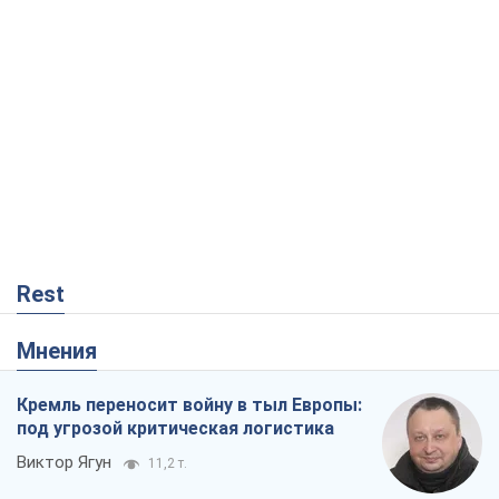
Rest
Мнения
Кремль переносит войну в тыл Европы:
под угрозой критическая логистика
Виктор Ягун
11,2 т.
На чьей стороне истории выступает
Дональд Трамп?
Виктор Каспрук
9,4 т.
О запланированной вырубке более 600
деревьев и теплотрассе: что