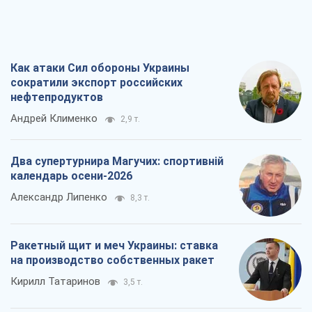
Два супертурнира Магучих: спортивній
календарь осени-2026
Александр Липенко
8,3 т.
Ракетный щит и меч Украины: ставка
на производство собственных ракет
Кирилл Татаринов
3,5 т.
Посмертная "презумпция виновности":
кто разрешил ТЦК судить погибших
защитников
Марина Ставнійчук
8,0 т.
Все мнения