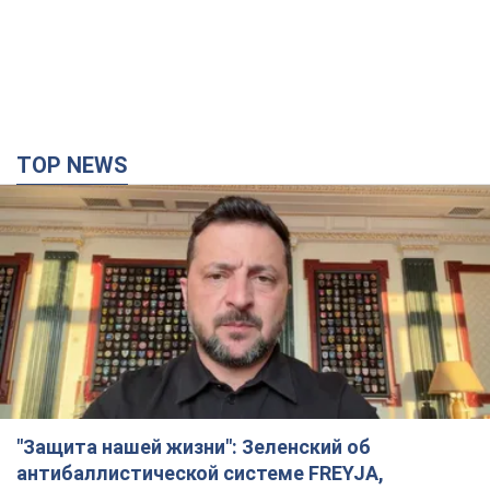
"Защита нашей жизни": Зеленский об
антибаллистической системе FREYJA,
санкциях против России и поддержке аграриев.
Видео
Европейские партнеры присоединяются к совместному
проекту
12 годин тому
88,7 т.
С 1 сентября украинским учителям повысят
зарплаты: Корецкий раскрыл подробности