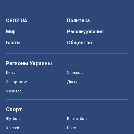
Регионы Украины
Киев
Харьков
Запорожье
Днепр
Черкассы
Спорт
Футбол
Баскетбол
Хоккей
Бокс
Формула-1
Моя школа
ГДЗ
Учебники
Онлайн уроки
ДПА
ЗНО
НМТ
СНГ решебники