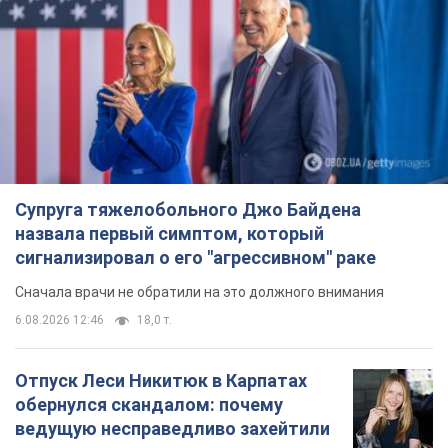
Супруга тяжелобольного Джо Байдена
назвала первый симптом, который
сигнализировал о его "агрессивном" раке
Сначала врачи не обратили на это должного внимания
6.08.2026 12:46
18,0 т.
Отпуск Леси Никитюк в Карпатах
обернулся скандалом: почему
ведущую несправедливо захейтили
Знаменитость вышла на прямую
коммуникацию в сети и расставила все точки
над "i"
6.08.2026 17:32
14,7 т.
"Динамо" с победы стартовало в
квалификации Лиги конференций.
Видео