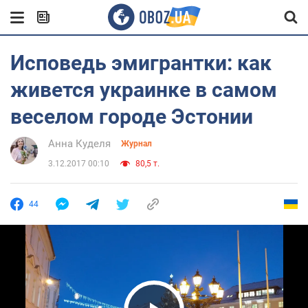
Исповедь эмигрантки: как
живется украинке в самом
веселом городе Эстонии
Анна Куделя
Журнал
3.12.2017 00:10
80,5 т.
44