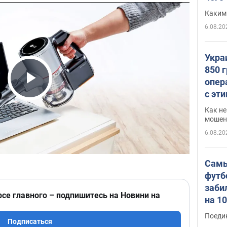
Каким
6.08.20
Укра
850 
опер
Play Video
с эт
Как не
мошен
6.08.20
Самы
футб
заби
рсе главного – подпишитесь на Новини на
на 1
Виде
Поеди
Подписаться