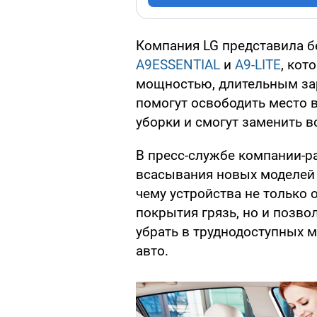
Компания LG представила 
A9ESSENTIAL
и
A9-LITE
, кот
мощностью, длительным зар
помогут освободить место в
уборки и смогут заменить 
В пресс-службе компании-р
всасывания новых моделей п
чему устройства не только
покрытия грязь, но и позво
убрать в труднодоступных м
авто.