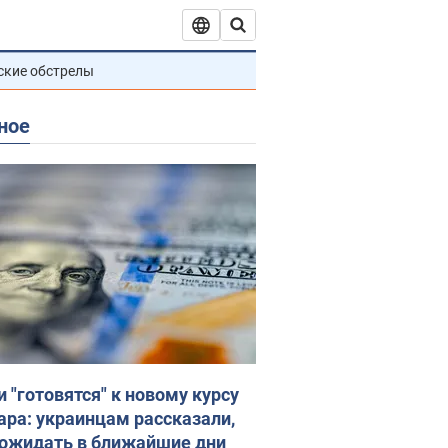
ские обстрелы
ное
и "готовятся" к новому курсу
ара: украинцам рассказали,
 ожидать в ближайшие дни