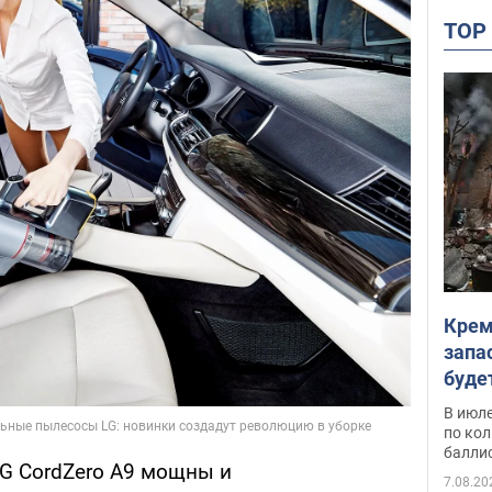
TO
Крем
запа
буде
В июле
по ко
балли
LG CordZero A9 мощны и
7.08.20