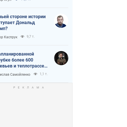
истика
чьей стороне истории
тупает Дональд
мп?
9,7 т.
ор Каспрук
апланированной
убке более 600
евьев и теплотрассе:
 происходит на
1,1 т.
ислав Самойленко
емках в Киеве