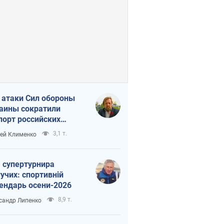
 атаки Сил обороны
аины сократили
порт российских
тепродуктов
3,1 т.
ей Клименко
 супертурнира
учих: спортивній
ендарь осени-2026
8,9 т.
сандр Липенко