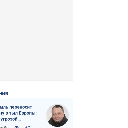
ения
мль переносит
ну в тыл Европы:
 угрозой
тическая
11,4 т.
ор Ягун