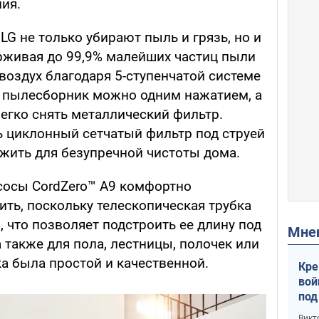
ия.
G не только убирают пыль и грязь, но и
рживая до 99,9% малейших частиц пыли
 воздух благодаря 5-ступенчатой системе
 пылесборник можно одним нажатием, а
егко снять металлический фильтр.
 циклонный сетчатый фильтр под струей
ужить для безупречной чистоты дома.
осы CordZero™ A9 комфортно
ить, поскольку телескопическая трубка
, что позволяет подстроить ее длину под
Мн
а также для пола, лестницы, полочек или
а была простой и качественной.
Кре
вой
под
кри
Викт