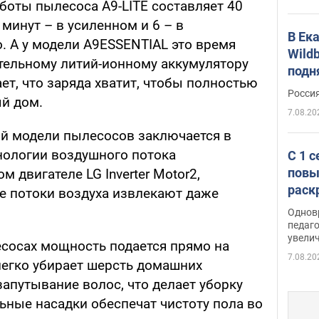
боты пылесоса A9-LITE составляет 40
минут – в усиленном и 6 – в
В Ек
 А у модели A9ESSENTIAL это время
Wildb
тельному литий-ионному аккумулятору
подн
ает, что заряда хватит, чтобы полностью
Росси
й дом.
7.08.20
й модели пылесосов заключается в
нологии воздушного потока
С 1 
повы
 двигателе LG Inverter Motor2,
раск
 потоки воздуха извлекают даже
Однов
педаг
увелич
сосах мощность подается прямо на
7.08.20
легко убирает шерсть домашних
апутывание волос, что делает уборку
ьные насадки обеспечат чистоту пола во