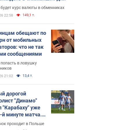
 будет курс валюты в обменниках
149,1 т.
26 22:58
инцам обещают по
грн от мобильных
аторов: что не так
ими сообщениями
 попасть в ловушку
ников
13,4 т.
26 21:02
й дорогой
олист "Динамо"
л "Карабаху" уже
0-й минуте матча.
о
нок проходит в Польше