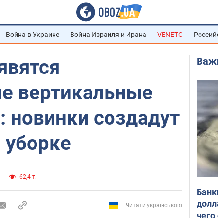
Война в Украине
Война Израиля и Ирана
VENETO
Россий
Важ
явятся
е вертикальные
: новинки создадут
 уборке
62,4 т.
Банк
долл
Читати українською
чего