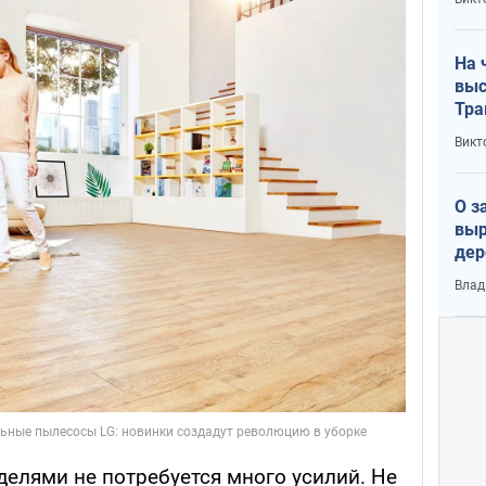
лог
На 
выс
Тра
Викт
О з
выр
дер
что
Влад
Тер
елями не потребуется много усилий. Не