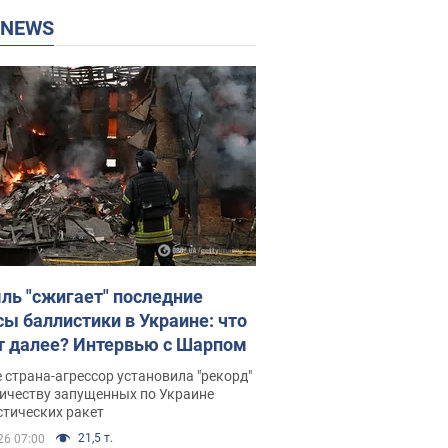
P NEWS
ль "сжигает" последние
сы баллистики в Украине: что
т далее? Интервью с Шарпом
 страна-агрессор установила "рекорд"
личеству запущенных по Украине
стических ракет
21,5 т.
26 07:00