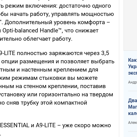
ь режим включения: достаточно одного
обы начать работу, управлять мощностью
". Дополнительный уровень комфорта –
Opti-balanced Handle™, что снижает
чительно облегчает работу.
-LITE полностью заряжаются через 3,5
Как
3 опции размещения и позволяет выбрать
Укр
тным и настенным креплением для
экс
льким режимам стыковки вы можете
неф
Андр
ным на стенном креплении, поставив
установку или горизонтально на твердом
Два
о сняв трубку этой компактной
Маг
кал
Алек
ESSENTIAL и A9-LITE – уже скоро можно
.