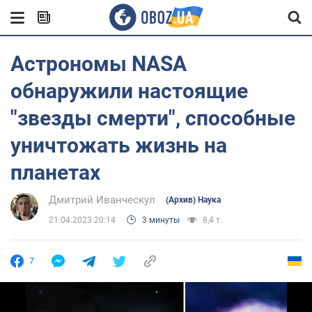
Астрономы NASA
обнаружили настоящие
"звезды смерти", способные
уничтожать жизнь на
планетах
Дмитрий Иванческул
(Архив) Наука
21.04.2023 20:14
3 минуты
8,4 т.
7