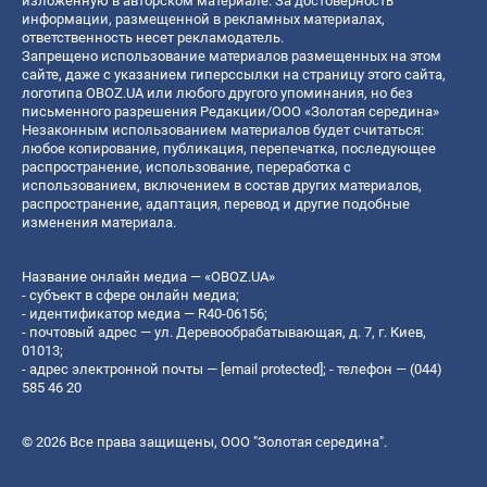
изложенную в авторском материале. За достоверность
информации, размещенной в рекламных материалах,
ответственность несет рекламодатель.
Запрещено использование материалов размещенных на этом
сайте, даже с указанием гиперссылки на страницу этого сайта,
логотипа OBOZ.UA или любого другого упоминания, но без
письменного разрешения Редакции/ООО «Золотая середина»
Незаконным использованием материалов будет считаться:
любое копирование, публикация, перепечатка, последующее
распространение, использование, переработка с
использованием, включением в состав других материалов,
распространение, адаптация, перевод и другие подобные
изменения материала.
Название онлайн медиа — «OBOZ.UA»
- субъект в сфере онлайн медиа;
- идентификатор медиа — R40-06156;
- почтовый адрес — ул. Деревообрабатывающая, д. 7, г. Киев,
01013;
- адрес электронной почты —
[email protected]
; - телефон — (044)
585 46 20
© 2026 Все права защищены, ООО "Золотая середина".