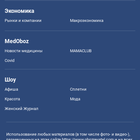
Экономика
Рынки и компании
Mакроэкономика
MedOboz
Новости медицины
MAMACLUB
Covid
Шоу
Афиша
Сплетни
Красота
Мода
Женский Журнал
Использование любых материалов (в том числе фото- и видео-),
размещенных на этом сайте
https://www.obozrevatel.com
и на всех