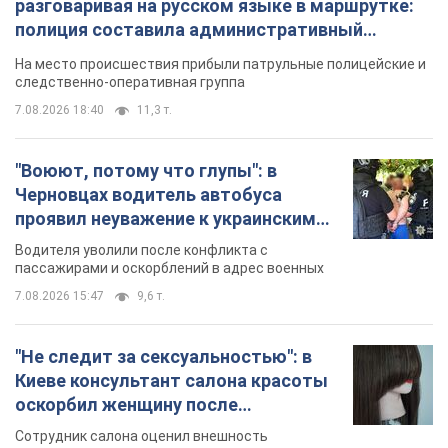
разговаривая на русском языке в маршрутке:
полиция составила административный
протокол. Видео
На место происшествия прибыли патрульные полицейские и
следственно-оперативная группа
7.08.2026 18:40
11,3 т.
"Воюют, потому что глупы": в
Черновцах водитель автобуса
проявил неуважение к украинским
военным и поплатился за это.
Водителя уволили после конфликта с
Видео
пассажирами и оскорблений в адрес военных
7.08.2026 15:47
9,6 т.
"Не следит за сексуальностью": в
Киеве консультант салона красоты
оскорбил женщину после
химиотерапии, разгорелся скандал.
Сотрудник салона оценил внешность