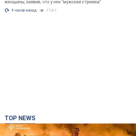
Фото
женщины, заявив, что у нее "мужская стрижка"
9 часов назад
17,6 т.
TOP NEWS