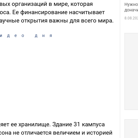
судь
вых организаций в мире, которая
Нужно 
неож
донач
оса. Ее финансирование насчитывает
8.08.20
аучные открытия важны для всего мира.
идео дня
яет ее хранилище. Здание 31 кампуса
она не отличается величием и историей