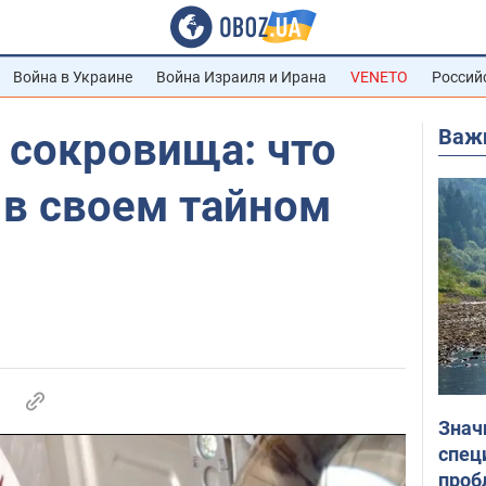
Война в Украине
Война Израиля и Ирана
VENETO
Россий
Важ
 сокровища: что
 в своем тайном
Знач
спец
проб