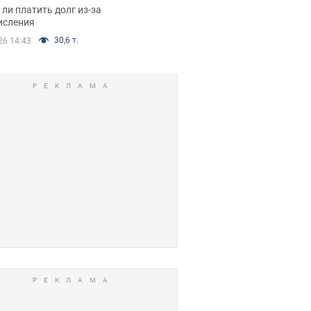
я вынес
ли платить долг из-за
иданное решение
исления
30,6 т.
26 14:43