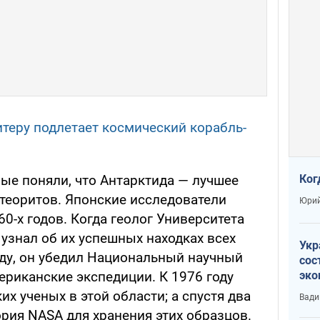
итеру подлетает космический корабль-
Ког
ые поняли, что Антарктида — лучшее
етеоритов. Японские исследователи
Юрий
60-х годов. Когда геолог Университета
узнал об их успешных находках всех
Укр
оду, он убедил Национальный научный
сос
эко
риканские экспедиции. К 1976 году
Ест
х ученых в этой области; а спустя два
Вади
тун
рия NASA для хранения этих образцов.