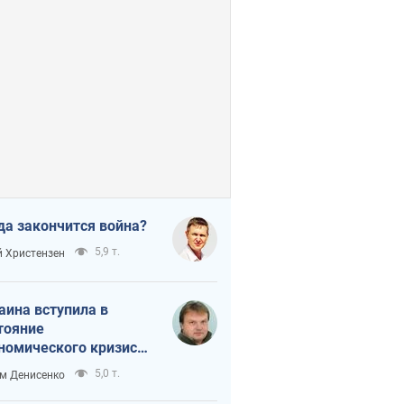
да закончится война?
5,9 т.
 Христензен
аина вступила в
тояние
номического кризиса.
ь ли свет в конце
5,0 т.
м Денисенко
неля?