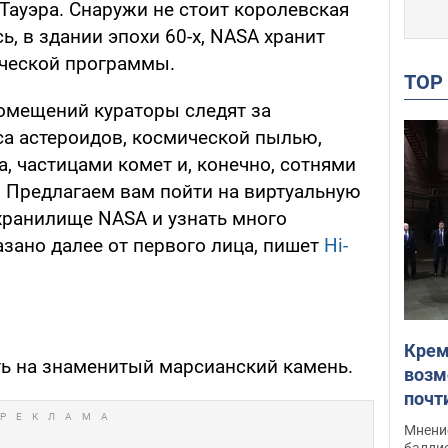
Тауэра. Снаружи не стоит королевская
ь, в здании эпохи 60-х, NASA хранит
ической программы.
TO
омещений кураторы следят за
са астероидов, космической пылью,
, частицами комет и, конечно, сотнями
 Предлагаем вам пойти на виртуальную
 хранилище NASA и узнать много
казано далее от первого лица, пишет
Нi-
ы
Крем
ть на знаменитый марсианский камень.
возм
почт
Укра
Мнение
баллис