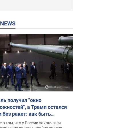
P NEWS
ль получил "окно
ожностей", а Трамп остался
и без ракет: как быть
ине? Интервью с Мельником
 о том, что у России закончатся
тические ракеты, крайне опасно,