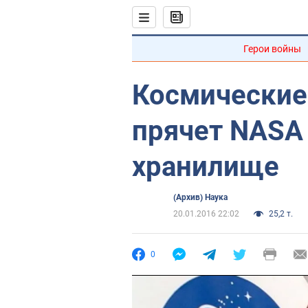
Герои войны
Космические
прячет NASA
хранилище
(Архив) Наука
20.01.2016 22:02
25,2 т.
0