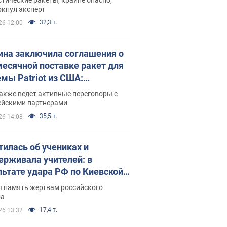
ркнул эксперт
32,3 т.
26 12:00
ина заключила соглашения о
есячной поставке ракет для
емы Patriot из США:
нский раскрыл подробности
акже ведет активные переговоры с
ейскими партнерами
35,5 т.
26 14:08
тилась об учениках и
ерживала учителей: в
льтате удара РФ по Киевской
сти погибли директор
я память жертвам российского
ского лицея, её муж и внук
ра
17,4 т.
26 13:32