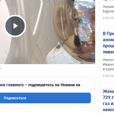
гран
Украин
Европ
8.08.20
Play Video
В Пр
аном
прош
ливе
прев
Непог
Виде
Ивано
и кур
8.08.20
рсе главного – подпишитесь на Новини на
Женщ
729 т
Подписаться
газ 
неис