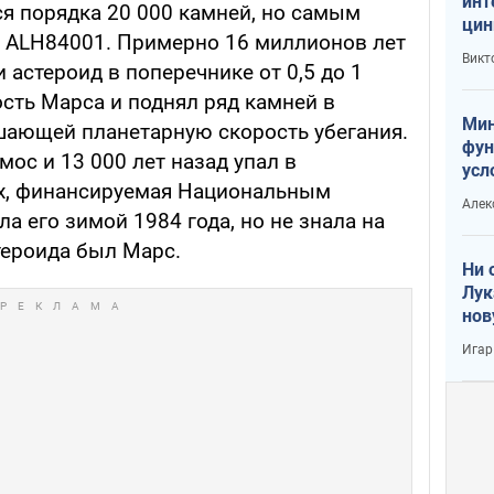
инт
ся порядка 20 000 камней, но самым
цин
я ALH84001. Примерно 16 миллионов лет
или
Викт
 астероид в поперечнике от 0,5 до 1
Тра
сть Марса и поднял ряд камней в
Мин
шающей планетарную скорость убегания.
фун
мос и 13 000 лет назад упал в
усл
ых, финансируемая Национальным
вое
Алек
 его зимой 1984 года, но не знала на
тероида был Марс.
Ни 
Лук
нов
Игар