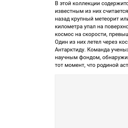
В этой коллекции содержит
известным из них считаетс
назад крупный метеорит или
километра упал на поверхно
космос на скорости, превы
Один из них летел через кос
Антарктиду. Команда учен
научным фондом, обнаружила
тот момент, что родиной ас