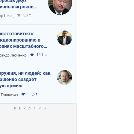
ересов двух
ичных игроков
 тайный план
8,3 т.
ор Швец
мпа и Путина?
ск готовится к
кционированию в
овиях масштабного
нного кризиса
14,1 т.
сандр Левченко
оружия, ни людей: как
ашенко создает
ую армию
11,5 т.
 Тышкевич