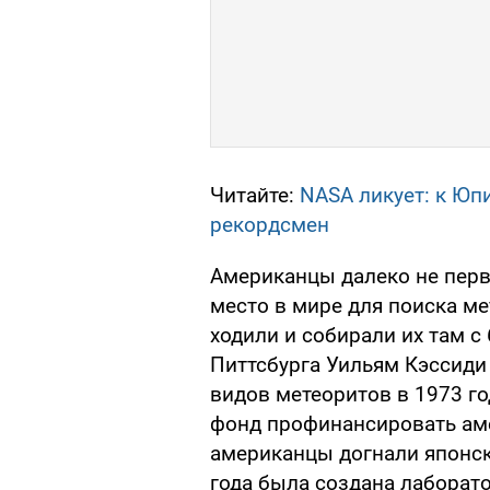
Читайте:
NASA ликует: к Юп
рекордсмен
Американцы далеко не перв
место в мире для поиска м
ходили и собирали их там с 
Питтсбурга Уильям Кэссиди 
видов метеоритов в 1973 г
фонд профинансировать аме
американцы догнали японски
года была создана лаборато