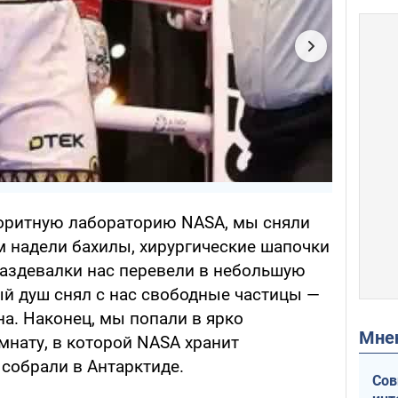
еоритную лабораторию NASA, мы сняли
м надели бахилы, хирургические шапочки
раздевалки нас перевели в небольшую
ый душ снял с нас свободные частицы —
на. Наконец, мы попали в ярко
Мн
нату, в которой NASA хранит
 собрали в Антарктиде.
Сов