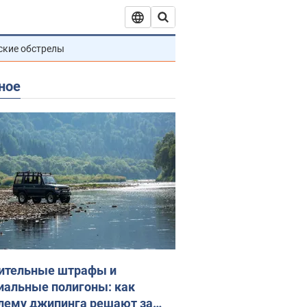
ские обстрелы
ное
ительные штрафы и
иальные полигоны: как
лему джипинга решают за