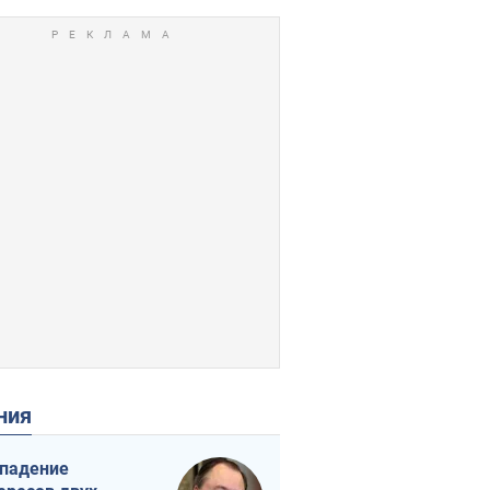
ения
падение