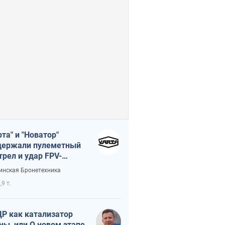
рта" и "Новатор"
ержали пулеметный
трел и удар FPV-
на, сохранив жизнь
инская Бронетехника
церу ВСУ
,9 т.
Р как катализатор
ны, или О новом этапе