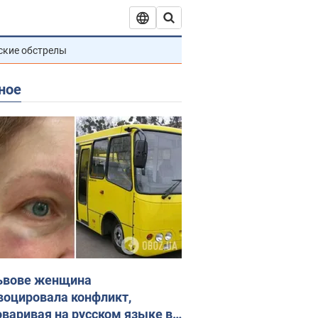
ские обстрелы
ное
ьвове женщина
воцировала конфликт,
оваривая на русском языке в