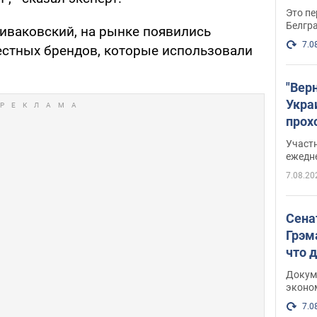
Это пе
Белгр
пиваковский, на рынке появились
7.0
стных брендов, которые использовали
"Вер
Укра
прох
плак
Участ
ежедн
7.08.20
Сена
Грэм
что 
Докум
эконо
7.0