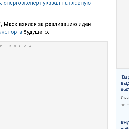
: энергоэксперт указал на главную
", Маск взялся за реализацию идеи
анспорта
будущего.
"Ва
выд
обс
дро
Укра
офи
2
КНД
вой