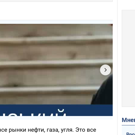
Мн
се рынки нефти, газа, угля. Это все
Рос