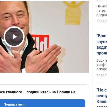
марш
На ме
адми
патрул
опера
Виде
7.08.20
"Вою
глуп
Play Video
води
проя
укра
Водите
попла
конфл
оскорб
Виде
7.08.20
"Не 
рсе главного – подпишитесь на Новини на
секс
Киев
Подписаться