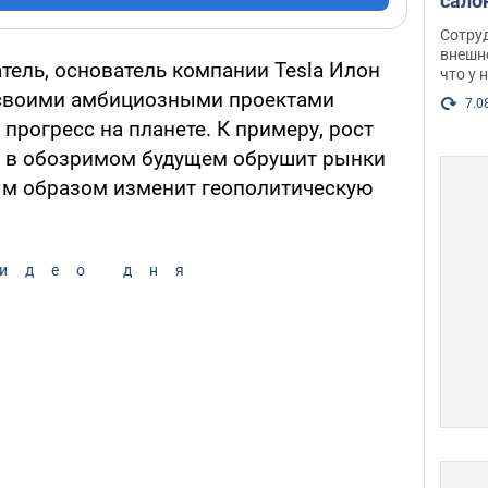
сало
оско
Сотру
посл
внешн
ель, основатель компании Tesla Илон
что у 
разг
 своими амбициозными проектами
Фото
7.0
 прогресс на планете. К примеру, рост
в в обозримом будущем обрушит рынки
ым образом изменит геополитическую
идео дня