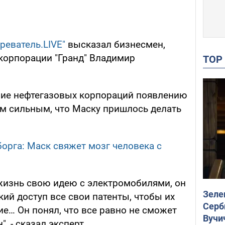
реватель.LIVE"
высказал бизнесмен,
корпорации "Гранд" Владимир
TO
ние нефтегазовых корпораций появлению
им сильным, что Маску пришлось делать
орга: Маск свяжет мозг человека с
жизнь свою идею с электромобилями, он
Зеле
ий доступ все свои патенты, чтобы их
Серб
е… Он понял, что все равно не сможет
Вучи
, - сказал эксперт.