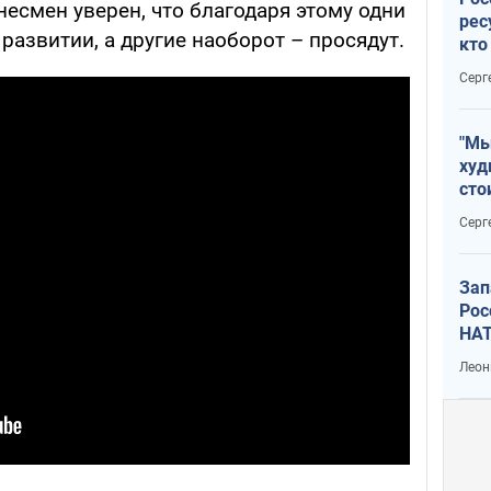
знесмен уверен, что благодаря этому одни
рес
развитии, а другие наоборот – просядут.
кто
дик
Серг
"Мы
худ
сто
отч
Серг
рак
Зап
Рос
НАТ
Леон