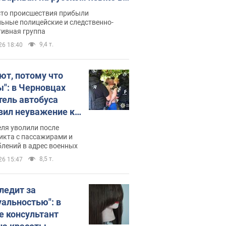
рутке: полиция составила
сто происшествия прибыли
нистративный протокол.
ьные полицейские и следственно-
тивная группа
о
9,4 т.
26 18:40
ют, потому что
ы": в Черновцах
тель автобуса
вил неуважение к
инским военным и
ля уволили после
тился за это.
икта с пассажирами и
лений в адрес военных
о
8,5 т.
26 15:47
следит за
уальностью": в
е консультант