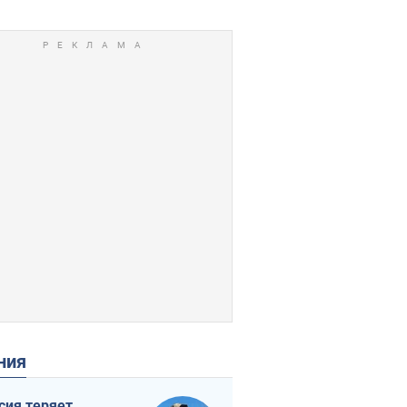
ения
сия теряет