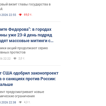
рвый визит главы государства в
ад
69,0 т.
8.2026 22:55
ните Федорова": в городах
ины уже 23-й день подряд
одят массовые митинги с
атами. Фото и видео
ники акций продолжают серию
евных протестов
2,0 т.
26 22:22
т США одобрил законопроект
а о санкциях против России:
дальше
ент предусматривает новые
мические ограничения
4,3 т.
8.2026 22:38