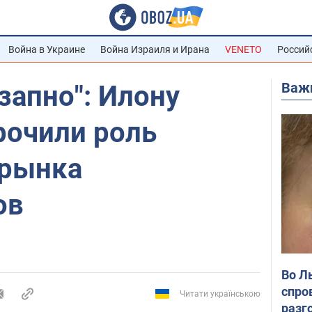
Война в Украине
Война Израиля и Ирана
VENETO
Россий
Важ
запно": Илону
рочили роль
 рынка
ов
Во Л
спро
Читати українською
разг