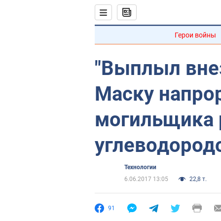
Герои войны
"Выплыл вне
Маску напро
могильщика
углеводород
Технологии
6.06.2017 13:05
22,8 т.
91