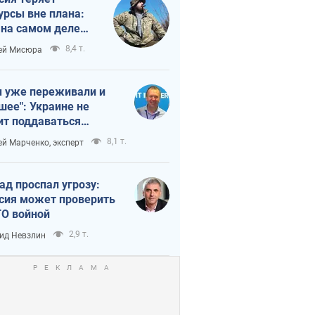
урсы вне плана:
 на самом деле
тует темп войны
8,4 т.
ей Мисюра
 уже переживали и
шее": Украине не
ит поддаваться
аянию из-за
8,1 т.
ей Марченко, эксперт
етного террора
ад проспал угрозу:
сия может проверить
О войной
2,9 т.
ид Невзлин