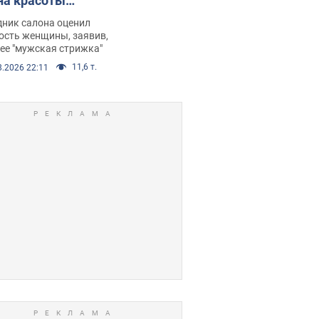
на красоты
рбил женщину
дник салона оценил
е химиотерапии,
ость женщины, заявив,
нее "мужская стрижка"
орелся скандал.
11,6 т.
8.2026 22:11