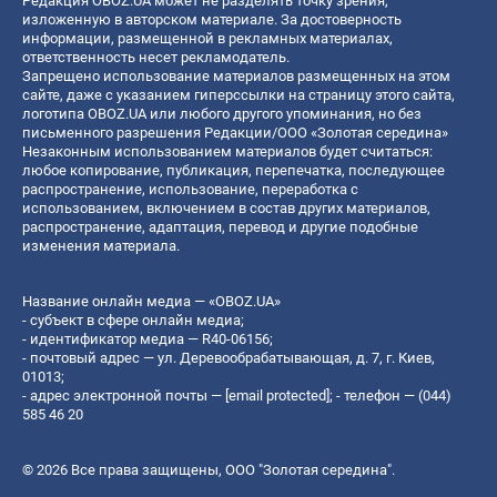
Редакция OBOZ.UA может не разделять точку зрения,
изложенную в авторском материале. За достоверность
информации, размещенной в рекламных материалах,
ответственность несет рекламодатель.
Запрещено использование материалов размещенных на этом
сайте, даже с указанием гиперссылки на страницу этого сайта,
логотипа OBOZ.UA или любого другого упоминания, но без
письменного разрешения Редакции/ООО «Золотая середина»
Незаконным использованием материалов будет считаться:
любое копирование, публикация, перепечатка, последующее
распространение, использование, переработка с
использованием, включением в состав других материалов,
распространение, адаптация, перевод и другие подобные
изменения материала.
Название онлайн медиа — «OBOZ.UA»
- субъект в сфере онлайн медиа;
- идентификатор медиа — R40-06156;
- почтовый адрес — ул. Деревообрабатывающая, д. 7, г. Киев,
01013;
- адрес электронной почты —
[email protected]
; - телефон — (044)
585 46 20
© 2026 Все права защищены, ООО "Золотая середина".