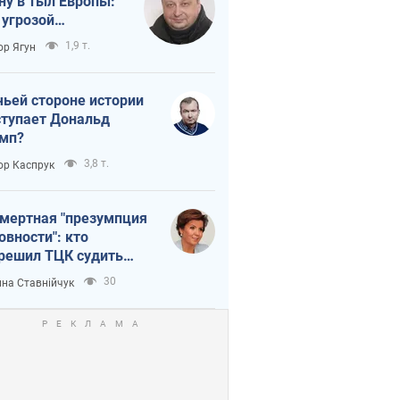
ну в тыл Европы:
 угрозой
тическая
1,9 т.
ор Ягун
истика
чьей стороне истории
тупает Дональд
мп?
3,8 т.
ор Каспрук
мертная "презумпция
овности": кто
решил ТЦК судить
ибших защитников
30
на Ставнійчук