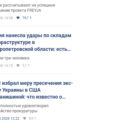
раммы FREYJA: какие
ве рассчитывают на успешное
ния готовятся
шение проекта FREYJA
16,1 т.
26 14:58
ия нанесла удары по складам
фраструктуре в
ропетровской области: есть
бшие и раненые. Фото
ли три человека
5,1 т.
26 14:15
 избрал меру пресечения экс-
у Украины в США
анишиной: что известно о
е полностью удовлетворил
айство прокуратуры
8,6 т.
8.2026 12:22