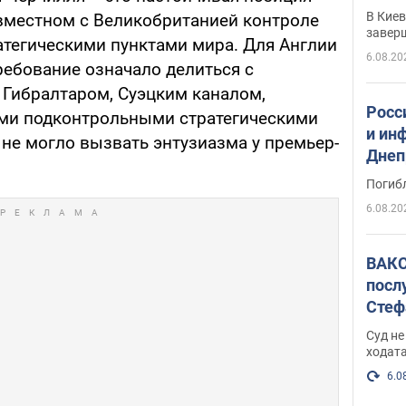
прог
В Кие
вместном с Великобританией контроле
реше
завер
атегическими пунктами мира. Для Англии
6.08.20
ребование означало делиться с
Гибралтаром, Суэцким каналом,
Росс
ими подконтрольными стратегическими
и ин
 не могло вызвать энтузиазма у премьер-
Днеп
поги
Погиб
6.08.20
ВАКС
посл
Стеф
деле
Суд н
ходат
6.0