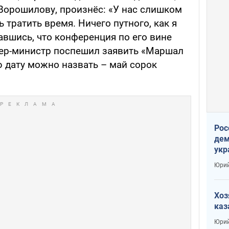
Ворошилову, произнёс: «У нас слишком
 тратить время. Ничего путного, как я
гавшись, что конференция по его вине
ьер-министр поспешил заявить «Маршал
ю дату можно назвать – май сорок
Рос
дем
укр
сто
Юрий
Хоз
каз
Юрий