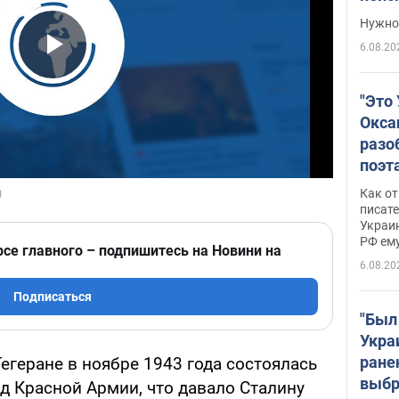
выне
Нужно 
6.08.20
Play Video
"Это
Окса
разо
поэта
"заз
Как от
даже
писат
Украин
а те
РФ ему
гено
рсе главного – подпишитесь на Новини на
6.08.20
Подписаться
"Был
Укра
ране
егеране в ноябре 1943 года состоялась
выбр
д Красной Армии, что давало Сталину