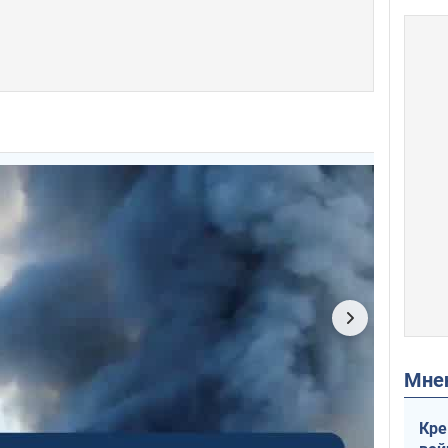
Мн
Кре