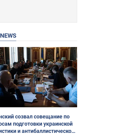
P NEWS
нский созвал совещание по
осам подготовки украинской
истики и антибаллистической