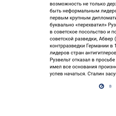
возможность не только дер
быть неформальным лидером
первым крупным дипломатич
буквально «перехватил» Руз
в советское посольство и п
советской разведки, Абвер 
контрразведки Германии в 1
лидеров стран антигитлеро
Рузвельт отказал в просьбе
имел все основания произн
успев начаться. Сталин засу
В