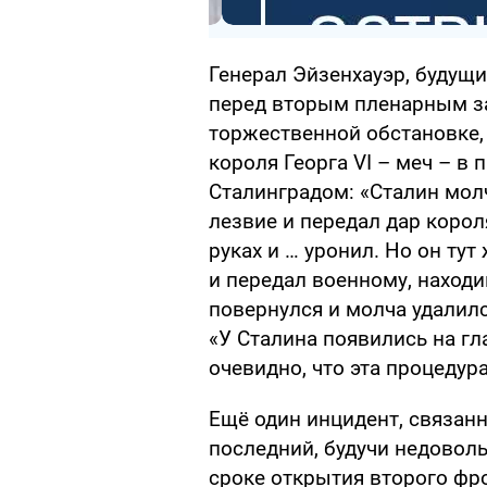
Генерал Эйзенхауэр, будущи
перед вторым пленарным за
торжественной обстановке,
короля Георга VI – меч – в 
Сталинградом: «Сталин мол
лезвие и передал дар корол
руках и … уронил. Но он ту
и передал военному, наход
повернулся и молча удалилс
«У Сталина появились на гл
очевидно, что эта процедура
Ещё один инцидент, связан
последний, будучи недовол
сроке открытия второго фро