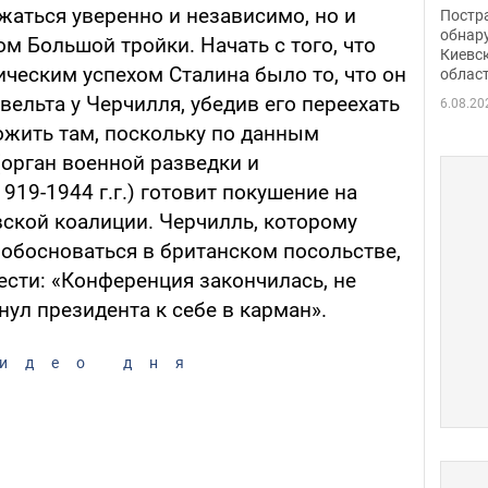
нети
жаться уверенно и независимо, но и
Постр
Фото
обнар
 Большой тройки. Начать с того, что
Киевс
еским успехом Сталина было то, что он
облас
вельта у Черчилля, убедив его переехать
6.08.20
ожить там, поскольку по данным
(орган военной разведки и
919-1944 г.г.) готовит покушение на
вской коалиции. Черчилль, которому
 обосноваться в британском посольстве,
ести: «Конференция закончилась, не
нул президента к себе в карман».
идео дня