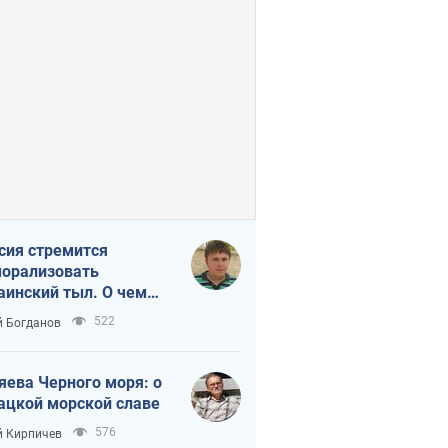
сия стремится
орализовать
аинский тыл. О чем
ит себе напомнить
522
 Богданов
яева Черного моря: о
ацкой морской славе
576
 Кирпичев