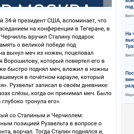
вой
под
кри
Викт
лог
й 34-й президент США, вспоминает, что
седанием на конференции в Тегеране, в
На 
 Черчилль вручил Сталину подарок
выс
память о великой победе под
Тра
ча вынул меч из ножен, поцеловал
Викт
я Ворошилову, который повертел его в
т же быстро поднял меч, вложил в ножны
Пос
ившемуся в почётном карауле, который
вин
я». Рузвельт записал в своём дневнике:
раз
пог
азах слёзы, когда он принимал меч. Было
Мари
 глубоко тронула его».
ный со Сталиным и Черчиллем:
ьным позицией Рузвельта в вопросе о
нта, ворчал. Тогда Сталин поднялся и,