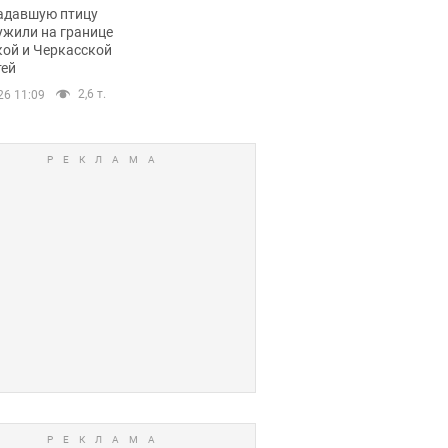
пичный маршрут.
адавшую птицу
ужили на границе
кой и Черкасской
тей
2,6 т.
26 11:09