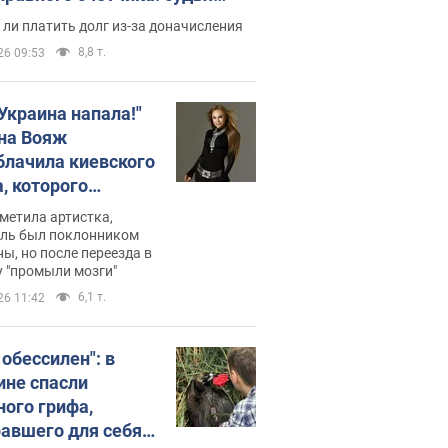
с неожиданное решение
ли платить долг из-за доначисления
8,8 т.
26 09:53
 Украина напала!"
на Вояж
блачила киевского
, которого
омбировали": он
метила артистка,
 русского не знал,
ель был поклонником
ы, но после переезда в
перь хочет
 "промыли мозги"
цида украинцев
6,1 т.
26 11:42
 обессилен": в
ине спасли
ного грифа,
авшего для себя