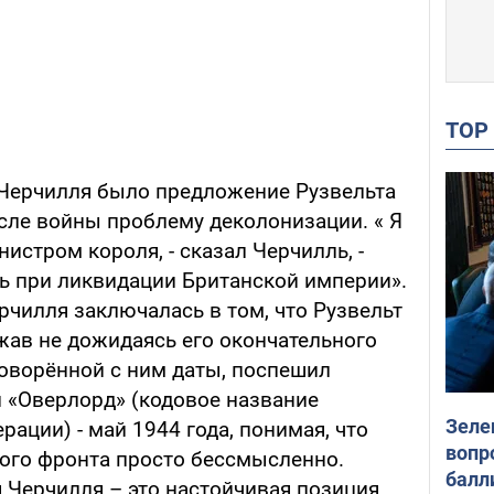
TO
 Черчилля было предложение Рузвельта
сле войны проблему деколонизации. « Я
истром короля, - сказал Черчилль, -
ь при ликвидации Британской империи».
рчилля заключалась в том, что Рузвельт
жав не дожидаясь его окончательного
оворённой с ним даты, поспешил
 «Оверлорд» (кодовое название
Зеле
ации) - май 1944 года, понимая, что
вопр
ого фронта просто бессмысленно.
балл
 Черчилля – это настойчивая позиция