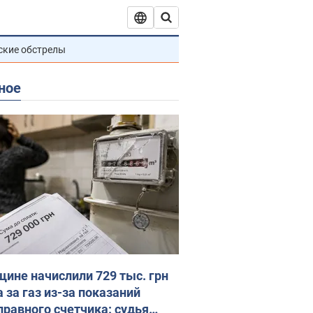
ские обстрелы
ное
ине начислили 729 тыс. грн
 за газ из-за показаний
правного счетчика: судья