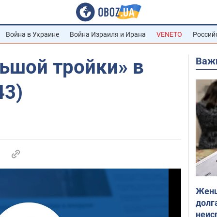
Война в Украине
Война Израиля и Ирана
VENETO
Россий
Важ
ьшой тройки» в
43)
Женщ
долга
неис