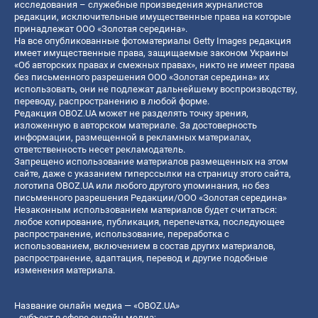
исследования – служебные произведения журналистов
редакции, исключительные имущественные права на которые
принадлежат ООО «Золотая середина».
На все опубликованные фотоматериалы Getty Images редакция
имеет имущественные права, защищаемые законом Украины
«Об авторских правах и смежных правах», никто не имеет права
без письменного разрешения ООО «Золотая середина» их
использовать, они не подлежат дальнейшему воспроизводству,
переводу, распространению в любой форме.
Редакция OBOZ.UA может не разделять точку зрения,
изложенную в авторском материале. За достоверность
информации, размещенной в рекламных материалах,
ответственность несет рекламодатель.
Запрещено использование материалов размещенных на этом
сайте, даже с указанием гиперссылки на страницу этого сайта,
логотипа OBOZ.UA или любого другого упоминания, но без
письменного разрешения Редакции/ООО «Золотая середина»
Незаконным использованием материалов будет считаться:
любое копирование, публикация, перепечатка, последующее
распространение, использование, переработка с
использованием, включением в состав других материалов,
распространение, адаптация, перевод и другие подобные
изменения материала.
Название онлайн медиа — «OBOZ.UA»
- субъект в сфере онлайн медиа;