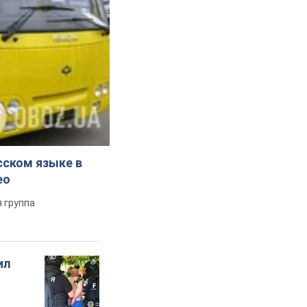
сском языке в
ео
 группа
ил