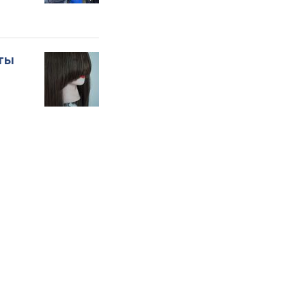
оты
о