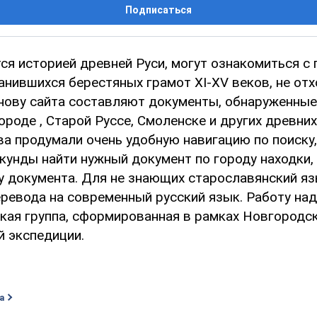
Подписаться
тся историей древней Руси, могут ознакомиться с
анившихся берестяных грамот XI-XV веков, не отх
нову сайта составляют документы, обнаруженные
роде , Старой Руссе, Смоленске и других древних
ва продумали очень удобную навигацию по поиск
кунды найти нужный документ по городу находки,
у документа. Для не знающих старославянский яз
ревода на современный русский язык. Работу над
кая группа, сформированная в рамках Новгородс
й экспедиции.
а