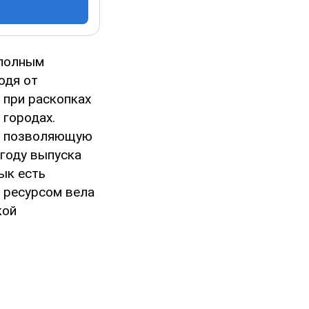
 полным
одя от
 при раскопках
 городах.
у, позволяющую
 году выпуска
ык есть
 ресурсом вела
кой