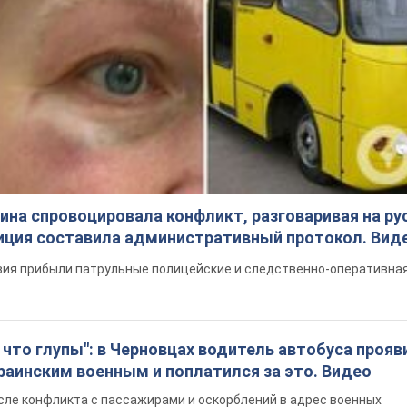
на спровоцировала конфликт, разговаривая на ру
иция составила административный протокол. Вид
ия прибыли патрульные полицейские и следственно-оперативная
что глупы": в Черновцах водитель автобуса прояв
раинским военным и поплатился за это. Видео
сле конфликта с пассажирами и оскорблений в адрес военных