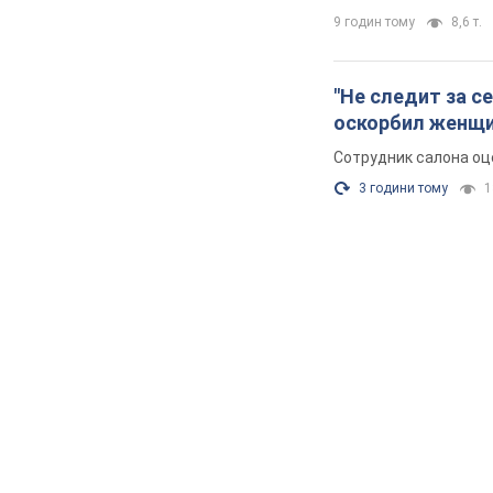
9 годин тому
8,6 т.
"Не следит за с
оскорбил женщи
Сотрудник салона оц
3 години тому
1