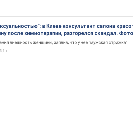
ексуальностью": в Киеве консультант салона крас
ну после химиотерапии, разгорелся скандал. Фот
енил внешность женщины, заявив, что у нее "мужская стрижка"
3,1 т.