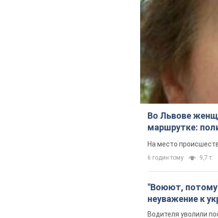
Во Львове женщи
маршрутке: пол
На место происшеств
6 годин тому
9,7 т.
"Воюют, потому 
неуважение к ук
Водителя уволили по