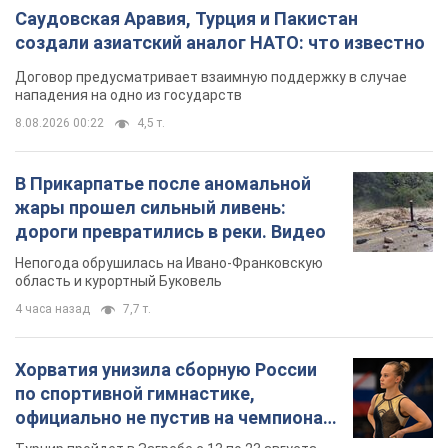
Саудовская Аравия, Турция и Пакистан
создали азиатский аналог НАТО: что известно
Договор предусматривает взаимную поддержку в случае
нападения на одно из государств
8.08.2026 00:22
4,5 т.
В Прикарпатье после аномальной
жары прошел сильный ливень:
дороги превратились в реки. Видео
Непогода обрушилась на Ивано-Франковскую
область и курортный Буковель
4 часа назад
7,7 т.
Хорватия унизила сборную России
по спортивной гимнастике,
официально не пустив на чемпионат
Европы основных спортсменов