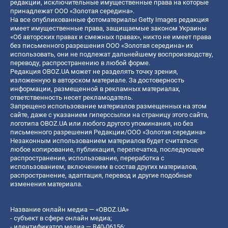
редакции, исключительные имущественные права на которые
принадлежат ООО «Золотая середина».
На все опубликованные фотоматериалы Getty Images редакция
имеет имущественные права, защищаемые законом Украины
«Об авторских правах и смежных правах», никто не имеет права
без письменного разрешения ООО «Золотая середина» их
использовать, они не подлежат дальнейшему воспроизводству,
переводу, распространению в любой форме.
Редакция OBOZ.UA может не разделять точку зрения,
изложенную в авторском материале. За достоверность
информации, размещенной в рекламных материалах,
ответственность несет рекламодатель.
Запрещено использование материалов размещенных на этом
сайте, даже с указанием гиперссылки на страницу этого сайта,
логотипа OBOZ.UA или любого другого упоминания, но без
письменного разрешения Редакции/ООО «Золотая середина»
Незаконным использованием материалов будет считаться:
любое копирование, публикация, перепечатка, последующее
распространение, использование, переработка с
использованием, включением в состав других материалов,
распространение, адаптация, перевод и другие подобные
изменения материала.
Название онлайн медиа — «OBOZ.UA»
- субъект в сфере онлайн медиа;
- идентификатор медиа — R40-06156;