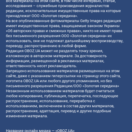
Все материалы на этом сайте, в том числе интервью, статьи,
исследования – служебные произведения журналистов
редакции, исключительные имущественные права на которые
принадлежат ООО «Золотая середина».
На все опубликованные фотоматериалы Getty Images редакция
имеет имущественные права, защищаемые законом Украины
«Об авторских правах и смежных правах», никто не имеет права
без письменного разрешения ООО «Золотая середина» их
использовать, они не подлежат дальнейшему воспроизводству,
переводу, распространению в любой форме.
Редакция OBOZ.UA может не разделять точку зрения,
изложенную в авторском материале. За достоверность
информации, размещенной в рекламных материалах,
ответственность несет рекламодатель.
Запрещено использование материалов размещенных на этом
сайте, даже с указанием гиперссылки на страницу этого сайта,
логотипа OBOZ.UA или любого другого упоминания, но без
письменного разрешения Редакции/ООО «Золотая середина»
Незаконным использованием материалов будет считаться:
любое копирование, публикация, перепечатка, последующее
распространение, использование, переработка с
использованием, включением в состав других материалов,
распространение, адаптация, перевод и другие подобные
изменения материала.
Название онлайн медиа — «OBOZ.UA»