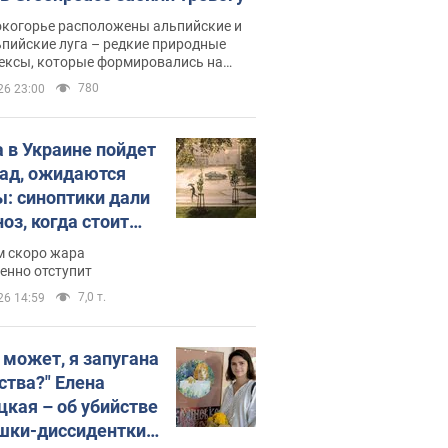
окогорье расположены альпийские и
пийские луга – редкие природные
ексы, которые формировались на
ении сотен лет
780
26 23:00
 в Украине пойдет
пад, ожидаются
ы: синоптики дали
оз, когда стоит
ать изменения
м скоро жара
ды
енно отступит
7,0 т.
26 14:59
, может, я запугана
ства?" Елена
цкая – об убийстве
шки-диссидентки