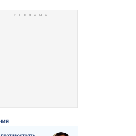
ения
 противостоять