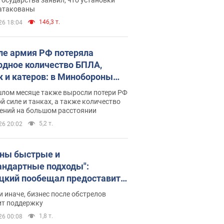
 атакованы
146,3 т.
26 18:04
ле армия РФ потеряла
рдное количество БПЛА,
к и катеров: в Минобороны
родовали статистику
шлом месяце также выросли потери РФ
й силе и танках, а также количество
ений на большом расстоянии
5,2 т.
26 20:02
ны быстрые и
андартные подходы":
цкий пообещал предоставить
есу приоритетный доступ к
и иначе, бизнес после обстрелов
щимся складским
ит поддержку
ещениям
1,8 т.
26 00:08