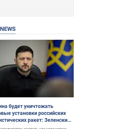
P NEWS
ина будет уничтожать
овые установки российских
истических ракет: Зеленский
ел заседание СНБО
государства заявил, что установки