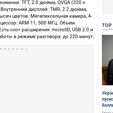
овинки: TFT, 2.0 дюйма, QVGA (320 х
в Внутренний дисплей: TMR, 2.2 дюйма,
тысяч цветов. Мегапиксельная камера, 4-
цессор: ARM 11, 500 МГц. Объем
TO
сть слот расширения: microSD, USB 2.0 и
работы в режиме разговора: до 220 минут.
Укра
пуск
балл
пров
Глава 