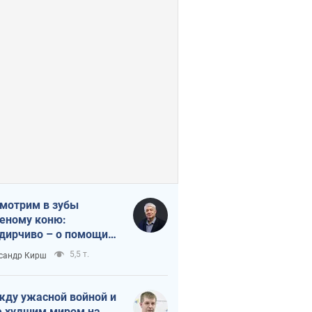
мотрим в зубы
еному коню:
дирчиво – о помощи
аине
5,5 т.
сандр Кирш
ду ужасной войной и
 худшим миром на