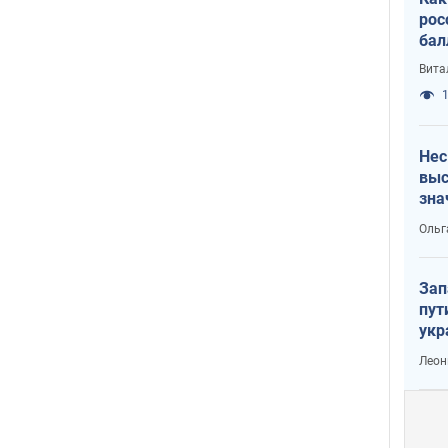
рос
бал
Вита
1
Нес
выс
зна
Ольг
Зап
пут
укр
Леон