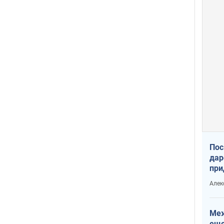
Пос
дар
при
Укр
Алек
Меж
еще