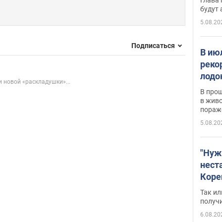
будут
5.08.20
Подписаться
В ию
реко
лодо
 новой «раскладушки»...
обна
В про
в живо
пораж
5.08.20
"Нуж
нест
Коре
бизн
Так ил
имею
получ
пом
6.08.20