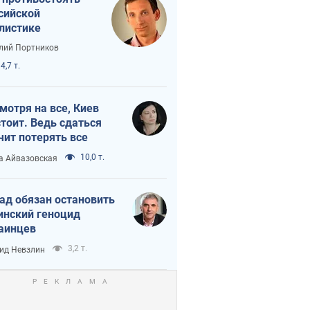
сийской
листике
лий Портников
4,7 т.
мотря на все, Киев
тоит. Ведь сдаться
чит потерять все
10,0 т.
а Айвазовская
ад обязан остановить
инский геноцид
аинцев
3,2 т.
ид Невзлин