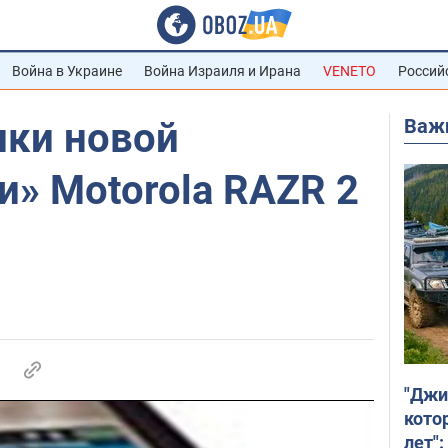
Война в Украине
Война Израиля и Ирана
VENETO
Россий
Важ
ики новой
» Motorola RAZR 2
"Джи
кото
лет":