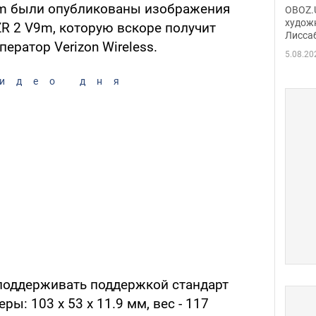
Аллы
om были опубликованы изображения
OBOZ.U
сына
худож
ZR 2 V9m, которую вскоре получит
Лисса
Порт
ратор Verizon Wireless.
деть
5.08.20
идео дня
 поддерживать поддержкой стандарт
ры: 103 х 53 х 11.9 мм, вес - 117