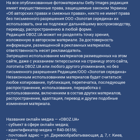
На все опубликованные фотоматериалы Getty Images редакция
имеет имущественные права, защищаемые законом Украины
«Об авторских правах и смежных правах», никто не имеет права
без письменного разрешения ООО «Золотая середина» их
использовать, они не подлежат дальнейшему воспроизводству,
переводу, распространению в любой форме.
Редакция OBOZ.UA может не разделять точку зрения,
изложенную в авторском материале. За достоверность
информации, размещенной в рекламных материалах,
ответственность несет рекламодатель.
Запрещено использование материалов размещенных на этом
сайте, даже с указанием гиперссылки на страницу этого сайта,
логотипа OBOZ.UA или любого другого упоминания, но без
письменного разрешения Редакции/ООО «Золотая середина»
Незаконным использованием материалов будет считаться:
любое копирование, публикация, перепечатка, последующее
распространение, использование, переработка с
использованием, включением в состав других материалов,
распространение, адаптация, перевод и другие подобные
изменения материала.
Название онлайн медиа — «OBOZ.UA»
- субъект в сфере онлайн медиа;
- идентификатор медиа — R40-06156;
- почтовый адрес — ул. Деревообрабатывающая, д. 7, г. Киев,