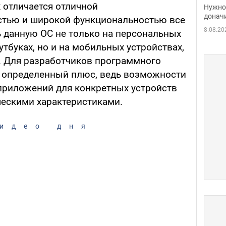
судь
 отличается отличной
Нужно 
неож
донач
стью и широкой функциональностью все
8.08.20
ь данную ОС не только на персональных
утбуках, но и на мобильных устройствах,
д. Для разработчиков программного
я определенный плюс, ведь возможности
приложений для конкретных устройств
ческими характеристиками.
идео дня