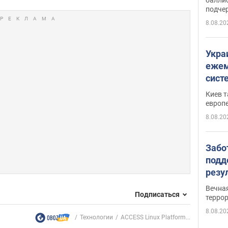
подче
8.08.20
Укра
ежем
сист
Зеле
Киев т
европ
8.08.20
Забо
подд
резу
обла
Вечна
Подписаться
киев
терро
8.08.20
Технологии
ACCESS Linux Platform...