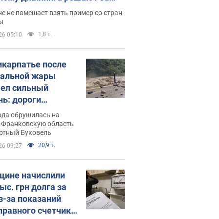
ицей
е не помешает взять пример со стран
ы
1,8 т.
26 05:10
икарпатье после
альной жары
ел сильный
нь: дороги
ратились в реки.
ода обрушилась на
о
-Франковскую область
ортный Буковель
20,9 т.
26 09:27
ине начислили
ыс. грн долга за
из-за показаний
правного счетчика: