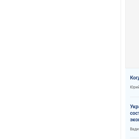
Ког
Юрий
Укр
сос
эко
Ест
Вади
тун