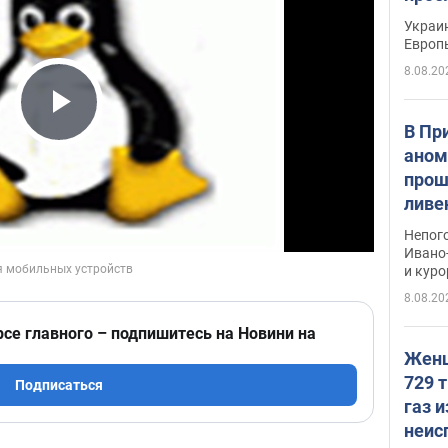
гран
Украин
Европ
8.08.20
Play Video
В Пр
аном
прош
ливе
прев
Непог
Виде
Ивано
и кур
8.08.20
рсе главного – подпишитесь на Новини на
Женщ
729 т
Подписаться
газ 
неис