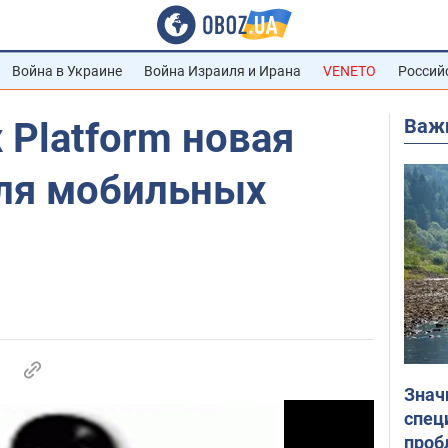
Война в Украине
Война Израиля и Ирана
VENETO
Россий
Важ
 Platform новая
ля мобильных
Знач
спец
проб