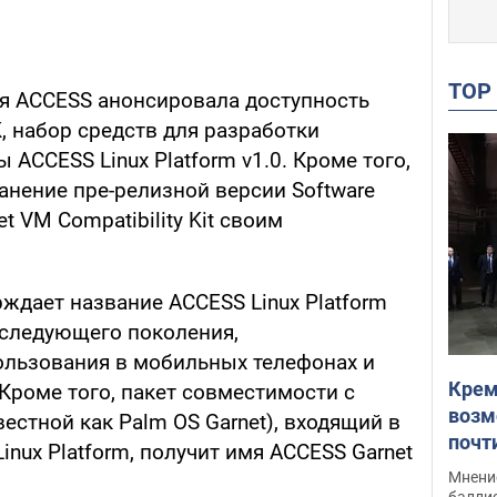
TO
я ACCESS анонсировала доступность
K, набор средств для разработки
ACCESS Linux Platform v1.0. Кроме того,
анение пре-релизной версии Software
et VM Compatibility Kit своим
ждает название ACCESS Linux Platform
 следующего поколения,
ользования в мобильных телефонах и
Крем
 Кроме того, пакет совместимости с
возм
вестной как Palm OS Garnet), входящий в
почт
nux Platform, получит имя ACCESS Garnet
Укра
Мнение
баллис