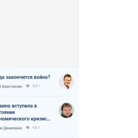
да закончится война?
5,4 т.
 Христензен
аина вступила в
тояние
номического кризиса.
ь ли свет в конце
4,6 т.
м Денисенко
неля?