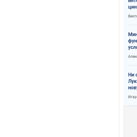
инт
цин
или
Викт
Тра
Мин
фун
усл
вое
Алек
Ни 
Лук
нов
Игар