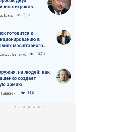
ересов двух
ичных игроков
 тайный план
7,8 т.
ор Швец
мпа и Путина?
ск готовится к
кционированию в
овиях масштабного
нного кризиса
13,7 т.
сандр Левченко
оружия, ни людей: как
ашенко создает
ую армию
11,0 т.
 Тышкевич