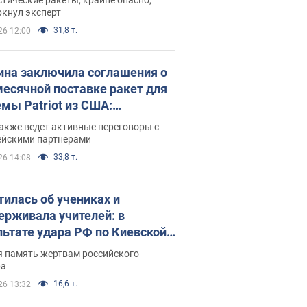
ркнул эксперт
31,8 т.
26 12:00
ина заключила соглашения о
есячной поставке ракет для
емы Patriot из США:
нский раскрыл подробности
акже ведет активные переговоры с
ейскими партнерами
33,8 т.
26 14:08
тилась об учениках и
ерживала учителей: в
льтате удара РФ по Киевской
сти погибли директор
я память жертвам российского
ского лицея, её муж и внук
ра
16,6 т.
26 13:32