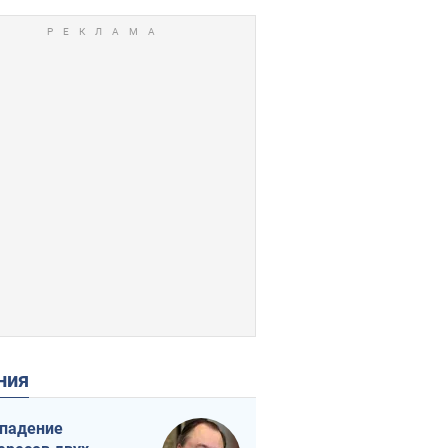
ения
падение