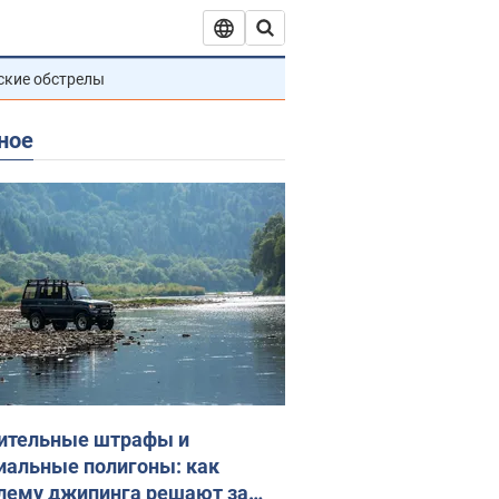
ские обстрелы
ное
ительные штрафы и
иальные полигоны: как
лему джипинга решают за