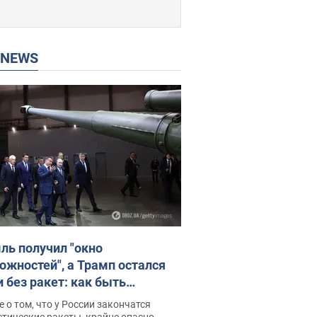
P NEWS
ль получил "окно
ожностей", а Трамп остался
и без ракет: как быть
ине? Интервью с Мельником
 о том, что у России закончатся
тические ракеты, крайне опасно,