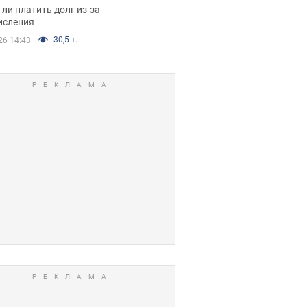
я вынес
ли платить долг из-за
иданное решение
исления
30,5 т.
26 14:43