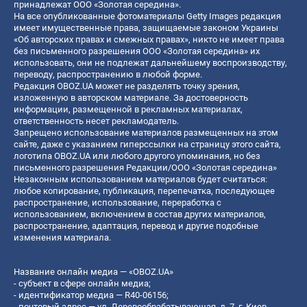
принадлежат ООО «Золотая середина».
На все опубликованные фотоматериалы Getty Images редакция
имеет имущественные права, защищаемые законом Украины
«Об авторских правах и смежных правах», никто не имеет права
без письменного разрешения ООО «Золотая середина» их
использовать, они не подлежат дальнейшему воспроизводству,
переводу, распространению в любой форме.
Редакция OBOZ.UA может не разделять точку зрения,
изложенную в авторском материале. За достоверность
информации, размещенной в рекламных материалах,
ответственность несет рекламодатель.
Запрещено использование материалов размещенных на этом
сайте, даже с указанием гиперссылки на страницу этого сайта,
логотипа OBOZ.UA или любого другого упоминания, но без
письменного разрешения Редакции/ООО «Золотая середина»
Незаконным использованием материалов будет считаться:
любое копирование, публикация, перепечатка, последующее
распространение, использование, переработка с
использованием, включением в состав других материалов,
распространение, адаптация, перевод и другие подобные
изменения материала.
Название онлайн медиа — «OBOZ.UA»
- субъект в сфере онлайн медиа;
- идентификатор медиа — R40-06156;
- почтовый адрес — ул. Деревообрабатывающая, д. 7, г. Киев,