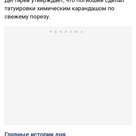
Дегтярев утверждает, что погибший сделал
татуировки химическим карандашом по
свежему порезу.
Главные истории дня