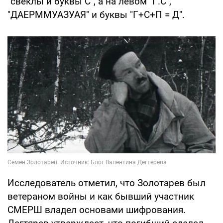
"свеклы и буквы С", а на левом "Г.С",
"ДАЕРММУАЗУАЯ" и буквы "Г+С+П = Д".
Исследователь отметил, что Золотарев был
ветераном войны и как бывший участник
СМЕРШ владел основами шифрования.