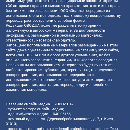
имеет имущественные права, защищаемые законом Украины
«Об авторских правах и смежных правах», никто не имеет права
без письменного разрешения ООО «Золотая середина» их
использовать, они не подлежат дальнейшему воспроизводству,
переводу, распространению в любой форме.
Редакция OBOZ.UA может не разделять точку зрения,
изложенную в авторском материале. За достоверность
информации, размещенной в рекламных материалах,
ответственность несет рекламодатель.
Запрещено использование материалов размещенных на этом
сайте, даже с указанием гиперссылки на страницу этого сайта,
логотипа OBOZ.UA или любого другого упоминания, но без
письменного разрешения Редакции/ООО «Золотая середина»
Незаконным использованием материалов будет считаться:
любое копирование, публикация, перепечатка, последующее
распространение, использование, переработка с
использованием, включением в состав других материалов,
распространение, адаптация, перевод и другие подобные
изменения материала.
Название онлайн медиа — «OBOZ.UA»
- субъект в сфере онлайн медиа;
- идентификатор медиа — R40-06156;
- почтовый адрес — ул. Деревообрабатывающая, д. 7, г. Киев,
01013;
- адрес электронной почты —
[email protected]
; - телефон — (044)