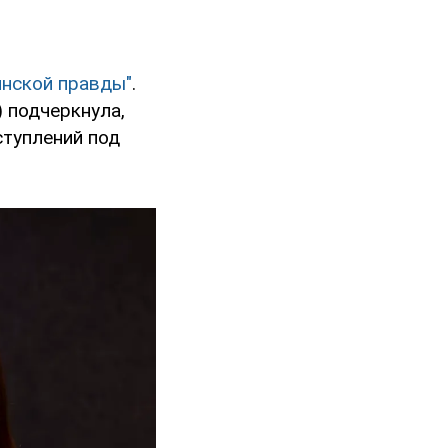
инской правды"
.
 подчеркнула,
ступлений под