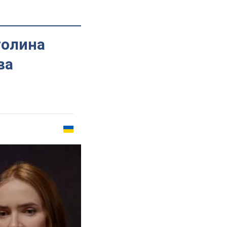
толина
ва