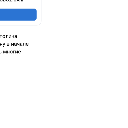
итолина
ну в начале
ь многие