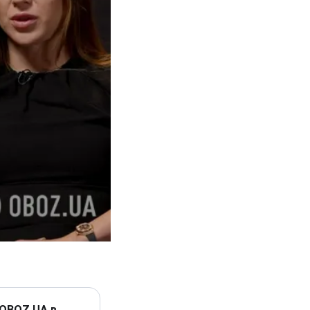
 OBOZ.UA в