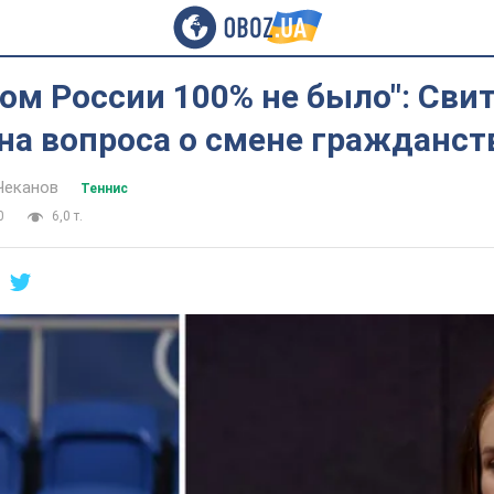
ом России 100% не было": Сви
на вопроса о смене гражданст
Чеканов
Теннис
0
6,0 т.