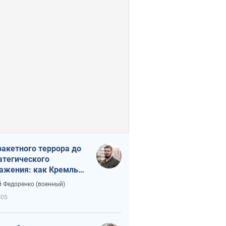
ракетного террора до
атегического
ажения: как Кремль
нал себя в ловушку
 Федоренко (военный)
705