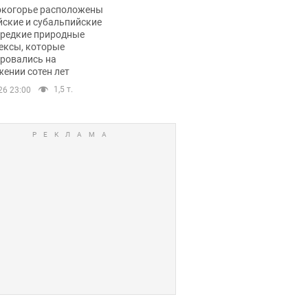
ли тревогу
окогорье расположены
йские и субальпийские
 редкие природные
ексы, которые
ровались на
ении сотен лет
1,5 т.
26 23:00