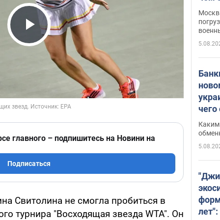
Москва
погруз
военн
Play Video
5.08.20
Банки
ново
укра
чего
Каким 
обмен
рсе главного – подпишитесь на Новини на
5.08.20
Подписаться
"Джи
экос
форм
ина Свитолина не смогла пробиться в
лет":
го турнира "Восходящая звезда WTA". Он