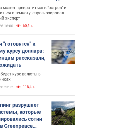
 может превратиться в "остров" и
иться в темноту, спрогнозировал
ый эксперт
60,5 т.
26 16:00
 "готовятся" к
му курсу доллара:
инцам рассказали,
 ожидать
будет курс валюты в
никах
118,4 т.
26 23:12
пинг разрушает
истемы, которые
ировались сотни
 в Greenpeace