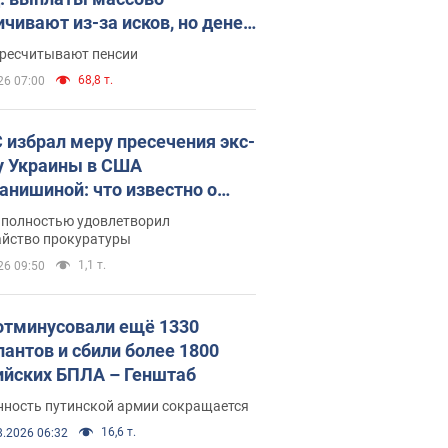
ичивают из-за исков, но денег
ватает
ересчитывают пенсии
68,8 т.
26 07:00
 избрал меру пресечения экс-
у Украины в США
анишиной: что известно о
е полностью удовлетворил
айство прокуратуры
1,1 т.
26 09:50
отминусовали ещё 1330
пантов и сбили более 1800
ийских БПЛА – Генштаб
нность путинской армии сокращается
16,6 т.
8.2026 06:32