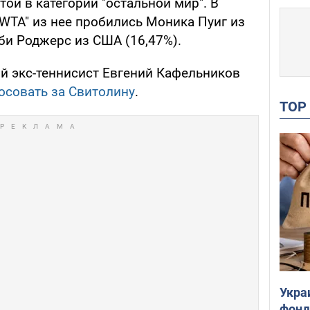
той в категории "остальной мир". В
WTA" из нее пробились Моника Пуиг из
би Роджерс из США (16,47%).
й экс-теннисист Евгений Кафельников
осовать за Свитолину
.
TO
Укра
фонд