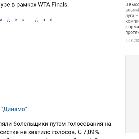
заби
уре в рамках WTA Finals.
В выс
альпи
луга –
идео дня
компл
форми
протяж
5.08.20
 "Динамо"
ляли болельщики путем голосования на
систке не хватило голосов. С 7,09%