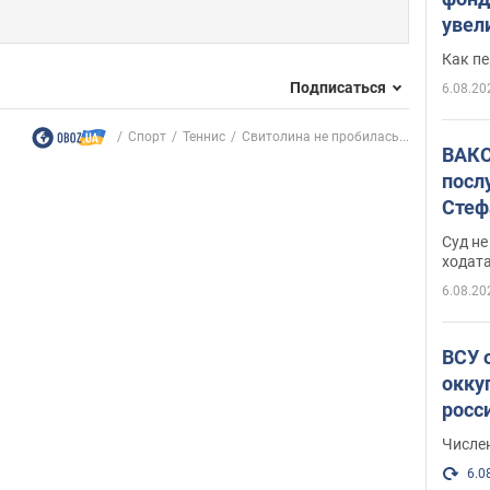
увел
не х
Как п
Подписаться
6.08.20
Спорт
Теннис
Свитолина не пробилась...
ВАКС
посл
Стеф
деле
Суд н
ходат
6.08.20
ВСУ 
окку
росс
Числе
6.0