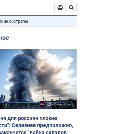
ские обстрелы
ное
еня для россиян плохие
сти": Селезнев предположил,
закончится "война складов"