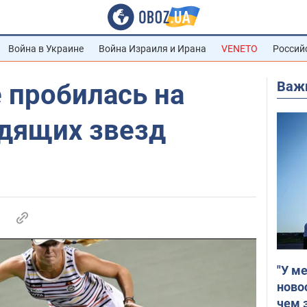
Война в Украине
Война Израиля и Ирана
VENETO
Россий
Важ
 пробилась на
одящих звезд
"У м
ново
чем 