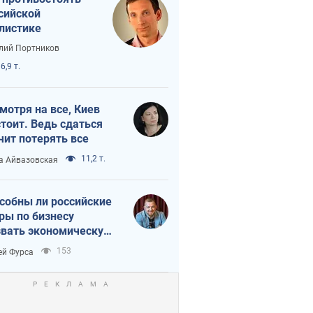
сийской
листике
лий Портников
6,9 т.
мотря на все, Киев
тоит. Ведь сдаться
чит потерять все
11,2 т.
а Айвазовская
собны ли российские
ры по бизнесу
вать экономическую
астрофу?
153
ей Фурса