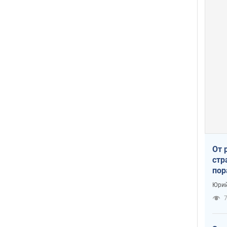
От 
стр
пор
заг
Юрий