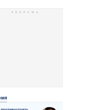
ения
 противостоять