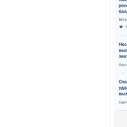
рос
бал
Вита
1
Нес
выс
зна
Ольг
Спо
уда
выз
кат
Серг