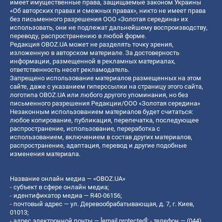
имеет имущественные права, защищаемые законом Украины
«Об авторских правах и смежных правах», никто не имеет права
без письменного разрешения ООО «Золотая середина» их
использовать, они не подлежат дальнейшему воспроизводству,
переводу, распространению в любой форме.
Редакция OBOZ.UA может не разделять точку зрения,
изложенную в авторском материале. За достоверность
информации, размещенной в рекламных материалах,
ответственность несет рекламодатель.
Запрещено использование материалов размещенных на этом
сайте, даже с указанием гиперссылки на страницу этого сайта,
логотипа OBOZ.UA или любого другого упоминания, но без
письменного разрешения Редакции/ООО «Золотая середина»
Незаконным использованием материалов будет считаться:
любое копирование, публикация, перепечатка, последующее
распространение, использование, переработка с
использованием, включением в состав других материалов,
распространение, адаптация, перевод и другие подобные
изменения материала.
Название онлайн медиа — «OBOZ.UA»
- субъект в сфере онлайн медиа;
- идентификатор медиа — R40-06156;
- почтовый адрес — ул. Деревообрабатывающая, д. 7, г. Киев,
01013;
- адрес электронной почты —
[email protected]
; - телефон — (044)