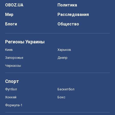
Спорт
Футбол
Баскетбол
Хоккей
Бокс
Формула-1
Моя школа
ГДЗ
Учебники
Онлайн уроки
ДПА
ЗНО
НМТ
СНГ решебники
Авто
Тест Драйв
Электромобили