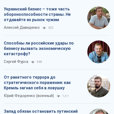
От ракетного террора до
стратегического поражения: как
Кремль загнал себя в ловушку
Юрий Федоренко (военный)
1,6 т.
Запад обязан остановить путинский
геноцид украинцев
Леонид Невзлин
5,6 т.
Все мнения
О компании
Команда