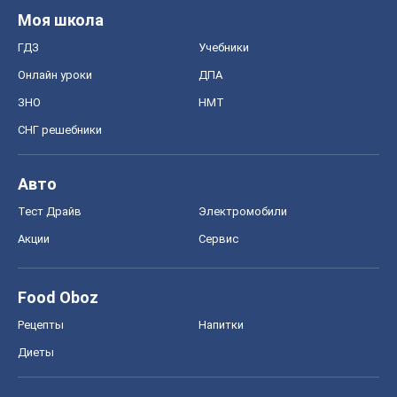
Акции
Сервис
Food Oboz
Рецепты
Напитки
Диеты
Экономика
Рынки и компании
Mакроэкономика
MedOboz
Новости медицины
MAMACLUB
Шоу
Афиша
Сплетни