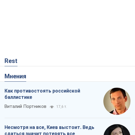
Как противостоять российской
баллистике
Виталий Портников
17,6 т.
Несмотря на все, Киев выстоит. Ведь
сдаться значит потерять все
Ольга Айвазовская
11,5 т.
В США родители через суд обвиняют
TikTok в смерти своих детей, или Атака
КНР на молодежь
Александр Кирш
285