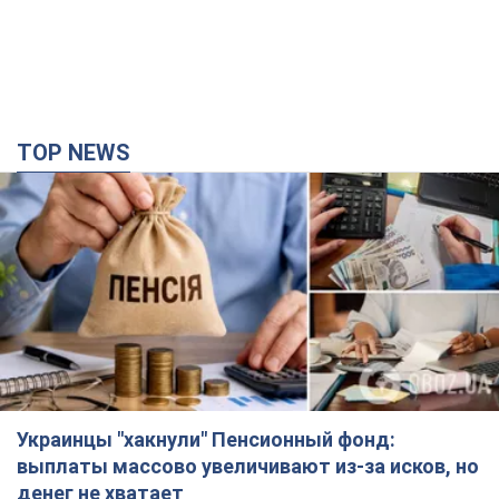
Украинцы "хакнули" Пенсионный фонд:
выплаты массово увеличивают из-за исков, но
денег не хватает
Как пересчитывают пенсии
4 години тому
88,1 т.
ВАКС избрал меру пресечения экс-послу
Украины в США Стефанишиной: что известно о
деле
Суд не полностью удовлетворил ходатайство прокуратуры
34 хвилини тому
2,7 т.