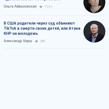
Украинский бизнес – тоже часть
обороноспособности страны. Не
отдавайте их рынок чужим
Алексей Давиденко
432
Способны ли российские удары по
бизнесу вызвать экономическую
катастрофу?
Сергей Фурса
948