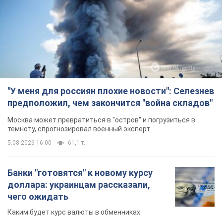
5.08.2026 16:00
61,1 т.
Банки "готовятся" к новому курсу
доллара: украинцам рассказали,
чего ожидать
Каким будет курс валюты в обменниках
12 годин тому
120,6 т.
"Джипинг разрушает экосистемы,
которые формировались сотни
лет": в Greenpeace забили тревогу
В высокогорье расположены альпийские и
субальпийские луга – редкие природные
комплексы, которые формировались на протяжении сотен
лет
5.08.2026 23:00
1,6 т.