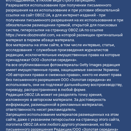
его поддоменах, в любом виде строго запрещено.
Разрешается использование при получении письменного
разрешения на их использование и при условии обязательной
ссылки на сайт OBOZ.UA, а для интернет-изданий - при
получении письменного разрешения на их использование и при
обязательном размещении прямой, открытой для поисковых
систем, гиперссылки на страницу OBOZ.UA по ссылке
https://www.obozrevatel.com
, на которой размещен оригинальный
материал в первом абзаце материала.
Все материалы на этом сайте, в том числе интервью, статьи,
исследования – служебные произведения журналистов
редакции, исключительные имущественные права на которые
принадлежат ООО «Золотая середина».
На все опубликованные фотоматериалы Getty Images редакция
имеет имущественные права, защищаемые законом Украины
«Об авторских правах и смежных правах», никто не имеет права
без письменного разрешения ООО «Золотая середина» их
использовать, они не подлежат дальнейшему воспроизводству,
переводу, распространению в любой форме.
Редакция OBOZ.UA может не разделять точку зрения,
изложенную в авторском материале. За достоверность
информации, размещенной в рекламных материалах,
ответственность несет рекламодатель.
Запрещено использование материалов размещенных на этом
сайте, даже с указанием гиперссылки на страницу этого сайта,
логотипа OBOZ.UA или любого другого упоминания, но без
письменного разрешения Редакции/ООО «Золотая середина»