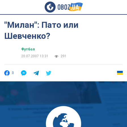
"Милан": Пато или
Шевченко?
Футбол
20.07.2007 13:31
291
0