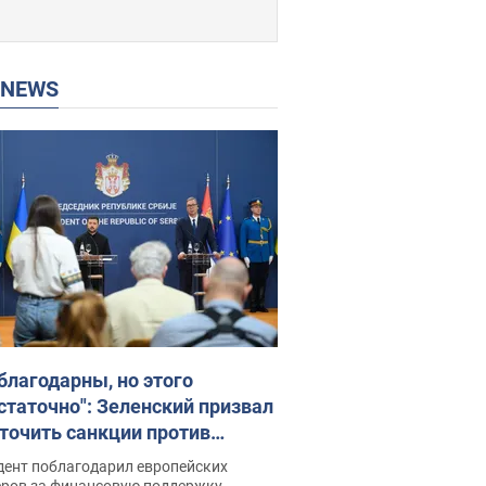
P NEWS
благодарны, но этого
статочно": Зеленский призвал
точить санкции против
ии
дент поблагодарил европейских
еров за финансовую поддержку