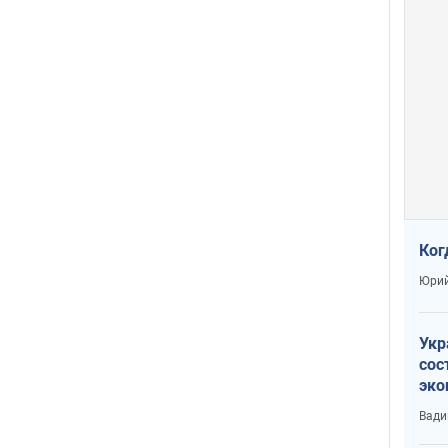
Ког
Юрий
Укр
сос
эко
Ест
Вади
тун