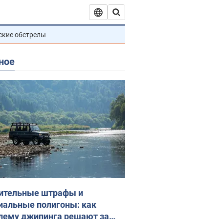
ские обстрелы
ное
ительные штрафы и
иальные полигоны: как
лему джипинга решают за