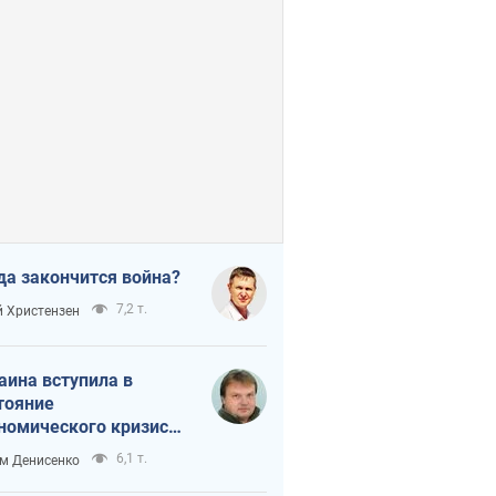
да закончится война?
7,2 т.
 Христензен
аина вступила в
тояние
номического кризиса.
ь ли свет в конце
6,1 т.
м Денисенко
неля?