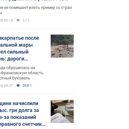
ицей
е не помешает взять пример со стран
ы
2,1 т.
26 05:10
икарпатье после
альной жары
ел сильный
нь: дороги
ратились в реки.
ода обрушилась на
о
-Франковскую область
ортный Буковель
26,8 т.
26 09:27
ине начислили
ыс. грн долга за
из-за показаний
правного счетчика: