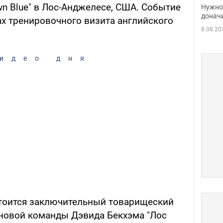
судь
own Blue" в Лос-Анджелесе, США. Событие
Нужно 
неож
донач
ах тренировочного визита английского
8.08.20
идео дня
стоится заключительный товарищеский
 новой команды Дэвида Бекхэма "Лос