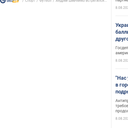
Спорт
Футбол
Андрей Шевченко встретился...
8.08.20
Укра
балл
друг
США 
Госде
амери
8.08.20
"Нас
в го
подр
подд
Антип
виде
требо
продо
8.08.20