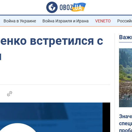
Война в Украине
Война Израиля и Ирана
VENETO
Россий
Важ
енко встретился с
н
Знач
спец
проб