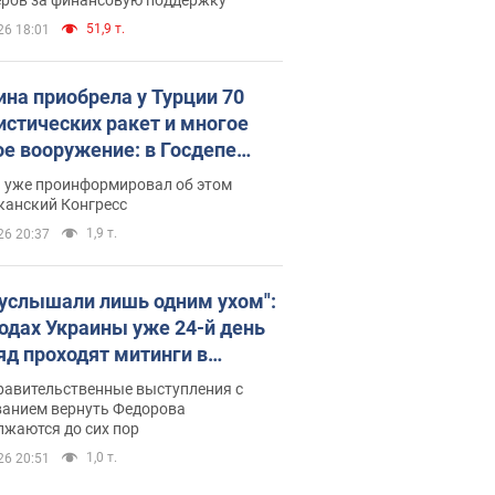
51,9 т.
26 18:01
ина приобрела у Турции 70
истических ракет и многое
ое вооружение: в Госдепе
обнародовали список
п уже проинформировал об этом
канский Конгресс
1,9 т.
26 20:37
 услышали лишь одним ухом":
родах Украины уже 24-й день
яд проходят митинги в
ержку Федорова. Фото и
равительственные выступления с
о
ванием вернуть Федорова
лжаются до сих пор
1,0 т.
26 20:51