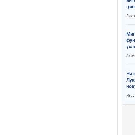
инт
цин
или
Викт
Тра
Мин
фун
усл
вое
Алек
Ни 
Лук
нов
Игар