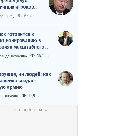
ересов двух
ичных игроков
 тайный план
9,7 т.
ор Швец
мпа и Путина?
ск готовится к
кционированию в
овиях масштабного
нного кризиса
15,1 т.
сандр Левченко
оружия, ни людей: как
ашенко создает
ую армию
12,9 т.
 Тышкевич