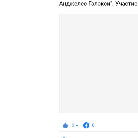
Анджелес Гэлэкси". Участие
0
0