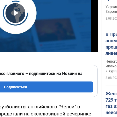
гран
Украин
Европ
8.08.20
Play Video
В Пр
аном
прош
ливе
прев
Непог
Виде
Ивано
и кур
рсе главного – подпишитесь на Новини на
8.08.20
Подписаться
Женщ
729 т
газ 
футболисты английского "Челси" в
неис
предстали на эксклюзивной вечеринке