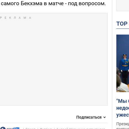
 самого Бекхэма в матче - под вопросом.
TO
"Мы 
недо
ужес
Подписаться
Росс
Прези
партн