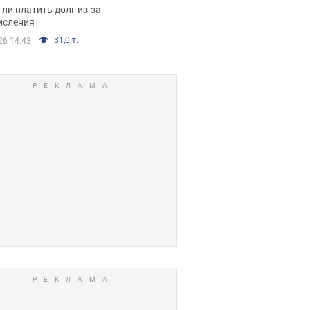
я вынес
ли платить долг из-за
иданное решение
исления
31,0 т.
26 14:43