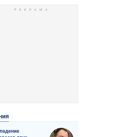
ения
падение