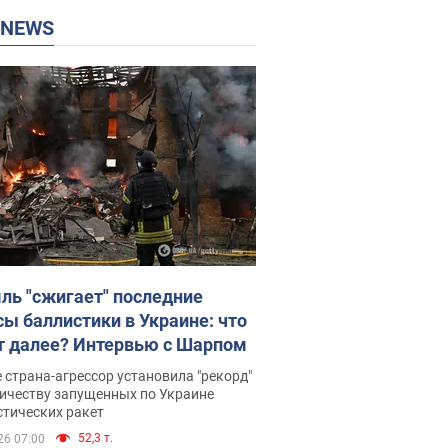
P NEWS
ль "сжигает" последние
сы баллистики в Украине: что
т далее? Интервью с Шарпом
 страна-агрессор установила "рекорд"
личеству запущенных по Украине
стических ракет
52,3 т.
26 07:00