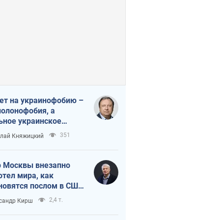
ет на украинофобию –
полонофобия, а
ьное украинское
ударство
351
лай Княжицкий
 Москвы внезапно
отел мира, как
новятся послом в США
овые украинские топ-
2,4 т.
сандр Кирш
тинги