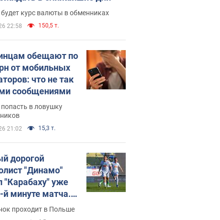
 будет курс валюты в обменниках
150,5 т.
26 22:58
инцам обещают по
грн от мобильных
аторов: что не так
ими сообщениями
 попасть в ловушку
ников
15,3 т.
26 21:02
й дорогой
олист "Динамо"
л "Карабаху" уже
0-й минуте матча.
о
нок проходит в Польше