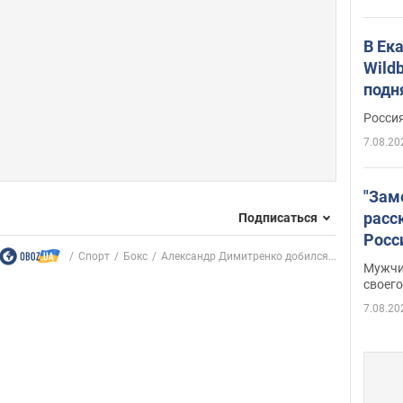
В Ек
Wildb
подн
Росси
7.08.20
"Зам
расс
Подписаться
Росс
Спорт
Бокс
Александр Димитренко добился...
Фото
Мужчи
своего
7.08.20