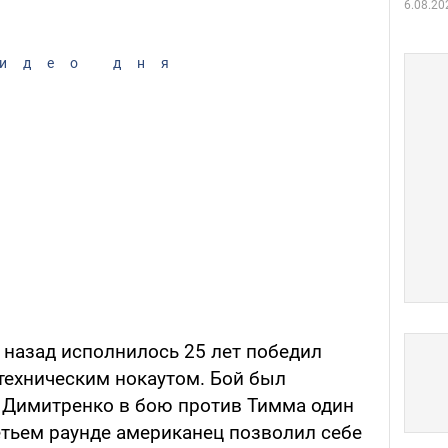
6.08.20
идео дня
 назад исполнилось 25 лет победил
техническим нокаутом. Бой был
. Димитренко в бою против Тимма один
ретьем раунде американец позволил себе