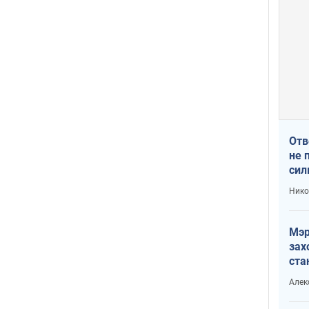
Отв
не 
сил
гос
Нико
Мэр
зах
ста
и н
Алек
рей