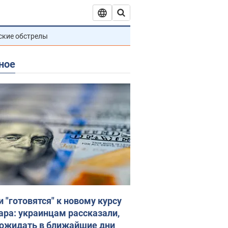
ские обстрелы
ное
и "готовятся" к новому курсу
ара: украинцам рассказали,
 ожидать в ближайшие дни