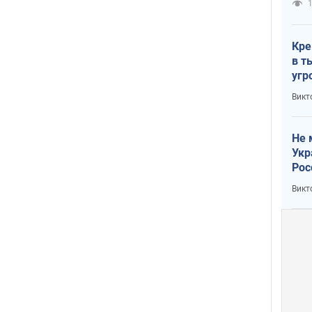
1
Кре
в т
угр
лог
Викт
Не 
Укр
Рос
Викт