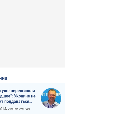
ения
 уже переживали
удшее": Украине не
ит поддаваться
аянию из-за
ей Марченко, эксперт
етного террора