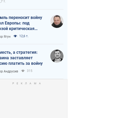
,7 т.
мль переносит войну
ыл Европы: под
озой критическая
истика
12,6 т.
ор Ягун
месть, а стратегия:
аина заставляет
сию платить за войну
315
ор Андрусив