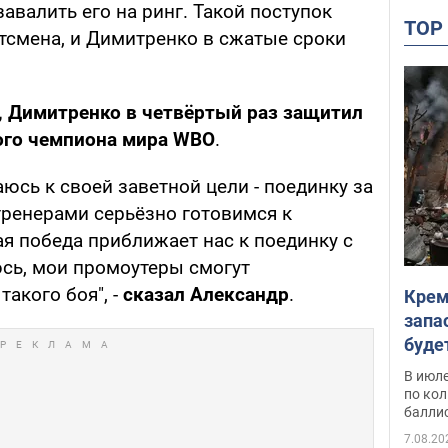
завалить его на ринг. Такой поступок
TO
тсмена, и Димитренко в сжатые сроки
 Димитренко в четвёртый раз защитил
ого чемпиона мира WBO
.
сь к своей заветной цели - поединку за
тренерами серьёзно готовимся к
я победа приближает нас к поединку с
сь, мои промоутеры смогут
акого боя", -
сказал Александр
.
Крем
запа
буде
В июле
по ко
балли
7.08.20