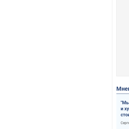
Мн
"Мы
и х
сто
отч
Серг
рак