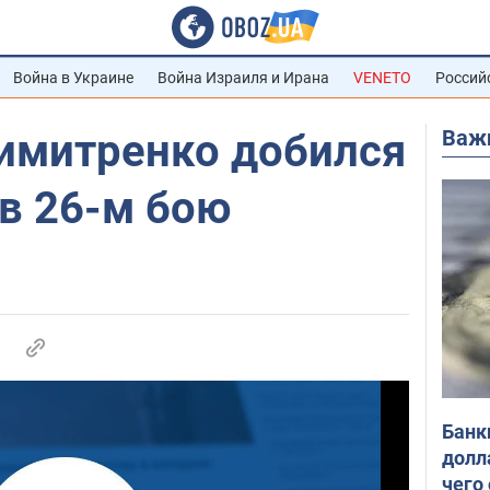
Война в Украине
Война Израиля и Ирана
VENETO
Россий
Важ
имитренко добился
в 26-м бою
Банк
долл
чего