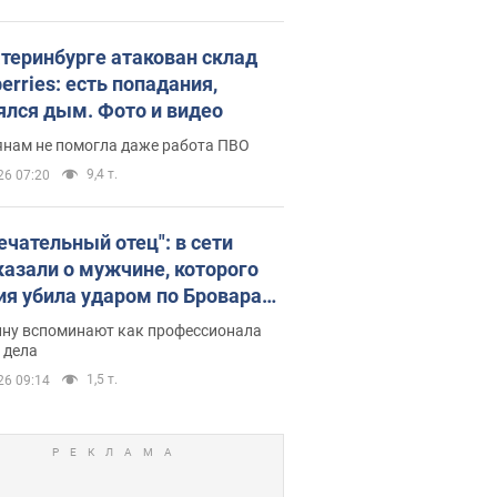
атеринбурге атакован склад
erries: есть попадания,
ялся дым. Фото и видео
янам не помогла даже работа ПВО
9,4 т.
26 07:20
ечательный отец": в сети
казали о мужчине, которого
ия убила ударом по Броварам.
ну вспоминают как профессионала
 дела
1,5 т.
26 09:14