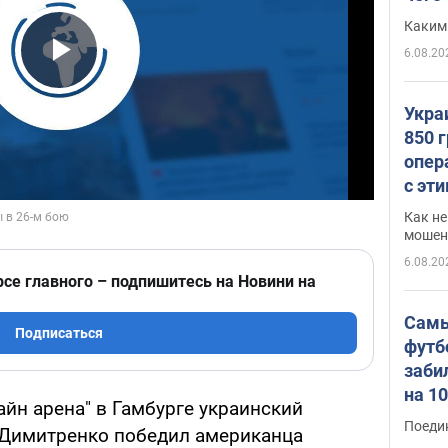
Каким
6.08.20
Play Video
Укра
850 
опер
с эт
Как не
мошен
6.08.20
рсе главного – подпишитесь на Новини на
Самы
Подписаться
футб
заби
на 1
айн арена" в Гамбурге украинский
Виде
Поеди
 Димитренко победил американца