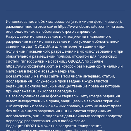
Использование любых материалов (в том числе фото- и видео-),
размещенных на этом сайте
https://www.obozrevatel.com
и на всех
его поддоменах, в любом виде строго запрещено.
Разрешается использование при получении письменного
разрешения на их использование и при условии обязательной
ссылки на сайт OBOZ.UA, а для интернет-изданий - при
получении письменного разрешения на их использование и при
обязательном размещении прямой, открытой для поисковых
систем, гиперссылки на страницу OBOZ.UA по ссылке
https://www.obozrevatel.com
, на которой размещен оригинальный
материал в первом абзаце материала.
Все материалы на этом сайте, в том числе интервью, статьи,
исследования – служебные произведения журналистов
редакции, исключительные имущественные права на которые
принадлежат ООО «Золотая середина».
На все опубликованные фотоматериалы Getty Images редакция
имеет имущественные права, защищаемые законом Украины
«Об авторских правах и смежных правах», никто не имеет права
без письменного разрешения ООО «Золотая середина» их
использовать, они не подлежат дальнейшему воспроизводству,
переводу, распространению в любой форме.
Редакция OBOZ.UA может не разделять точку зрения,
изложенную в авторском материале. За достоверность