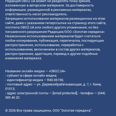
Редакция OBOZ.UA может не разделять точку зрения,
изложенную в авторском материале. За достоверность
информации, размещенной в рекламных материалах,
ответственность несет рекламодатель.
Запрещено использование материалов размещенных на этом
сайте, даже с указанием гиперссылки на страницу этого сайта,
логотипа OBOZ.UA или любого другого упоминания, но без
письменного разрешения Редакции/ООО «Золотая середина»
Незаконным использованием материалов будет считаться:
любое копирование, публикация, перепечатка, последующее
распространение, использование, переработка с
использованием, включением в состав других материалов,
распространение, адаптация, перевод и другие подобные
изменения материала.
Название онлайн медиа — «OBOZ.UA»
- субъект в сфере онлайн медиа;
- идентификатор медиа — R40-06156;
- почтовый адрес — ул. Деревообрабатывающая, д. 7, г. Киев,
01013;
- адрес электронной почты —
[email protected]
; - телефон — (044)
585 46 20
© 2026 Все права защищены, ООО "Золотая середина".