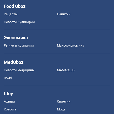
Food Oboz
Рецепты
Напитки
Новости Кулинарии
Экономика
Рынки и компании
Mакроэкономика
MedOboz
Новости медицины
MAMACLUB
Covid
Шоу
Афиша
Сплетни
Красота
Мода