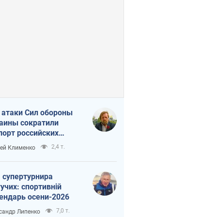
 атаки Сил обороны
аины сократили
порт российских
тепродуктов
2,4 т.
ей Клименко
 супертурнира
учих: спортивній
ендарь осени-2026
7,0 т.
сандр Липенко