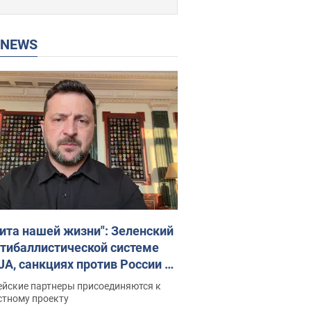
P NEWS
ита нашей жизни": Зеленский
нтибаллистической системе
JA, санкциях против России и
ержке аграриев. Видео
ейские партнеры присоединяются к
стному проекту