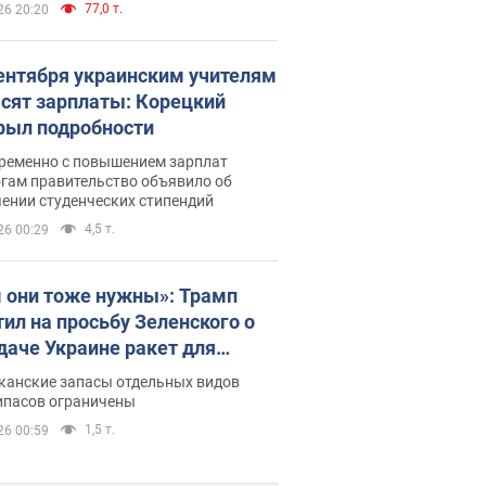
77,0 т.
26 20:20
сентября украинским учителям
сят зарплаты: Корецкий
рыл подробности
ременно с повышением зарплат
огам правительство объявило об
ении студенческих стипендий
4,5 т.
26 00:29
 они тоже нужны»: Трамп
тил на просьбу Зеленского о
даче Украине ракет для
ot
канские запасы отдельных видов
ипасов ограничены
1,5 т.
26 00:59