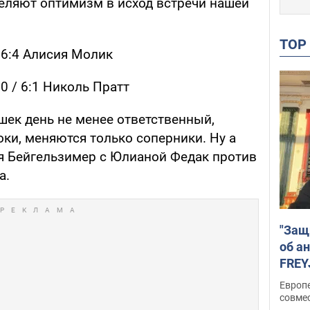
еляют оптимизм в исход встречи нашей
TO
 6:4 Алисия Молик
0 / 6:1 Николь Пратт
шек день не менее ответственный,
оки, меняются только соперники. Ну а
ия Бейгельзимер с Юлианой Федак против
а.
"Защ
об а
FREY
подд
Европ
совме