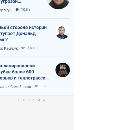
 угрозой
тическая
10,3 т.
ор Ягун
истика
чьей стороне истории
тупает Дональд
мп?
8,6 т.
ор Каспрук
апланированной
убке более 600
евьев и теплотрассе:
 происходит на
387
ислав Самойленко
емках в Киеве