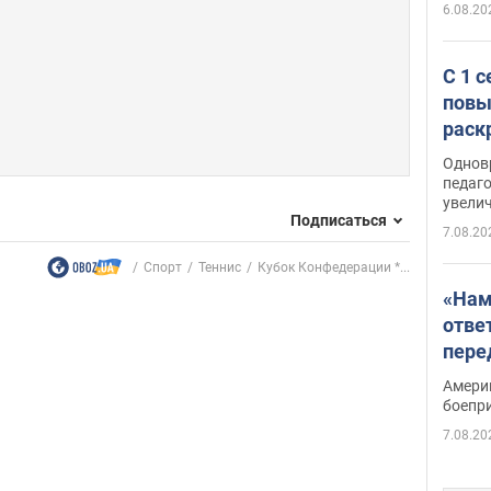
6.08.20
С 1 
повы
раск
Однов
педаг
увелич
Подписаться
7.08.20
Спорт
Теннис
Кубок Конфедерации *...
«Нам
отве
пере
Patri
Амери
боепр
7.08.20