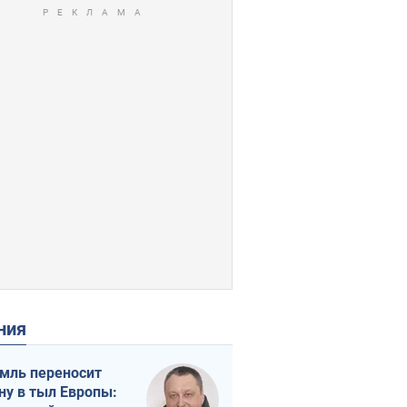
ения
мль переносит
ну в тыл Европы: