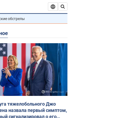
ские обстрелы
ное
уга тяжелобольного Джо
ена назвала первый симптом,
рый сигнализировал о его