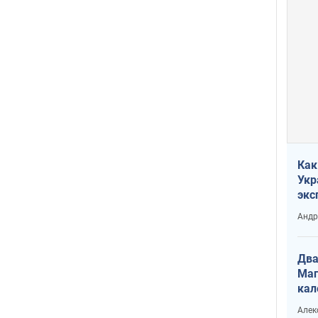
Как
Укр
экс
неф
Андр
Два
Маг
кал
Алек