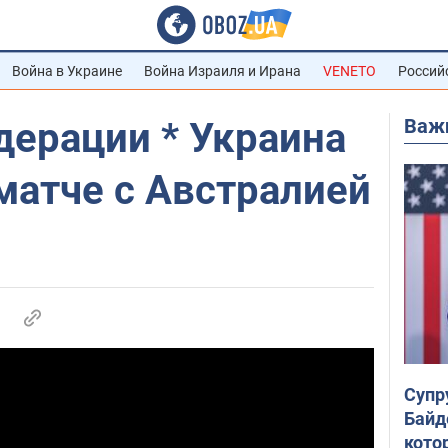
Война в Украине
Война Израиля и Ирана
VENETO
Россий
Важ
дерации * Украина
 матче с Австралией
Супр
Байд
кото