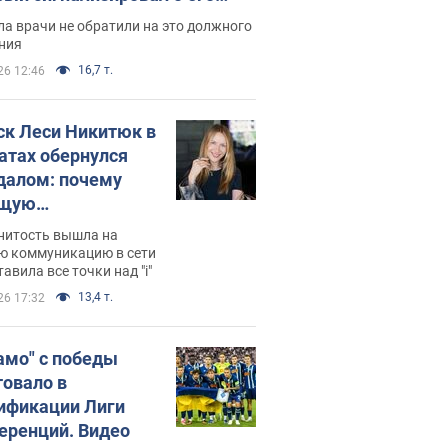
ессивном" раке
а врачи не обратили на это должного
ния
16,7 т.
26 12:46
ск Леси Никитюк в
атах обернулся
далом: почему
ущую
раведливо
нитость вышла на
йтили
ю коммуникацию в сети
тавила все точки над "i"
13,4 т.
26 17:32
амо" с победы
товало в
ификации Лиги
еренций. Видео