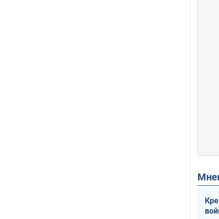
Мн
Кре
вой