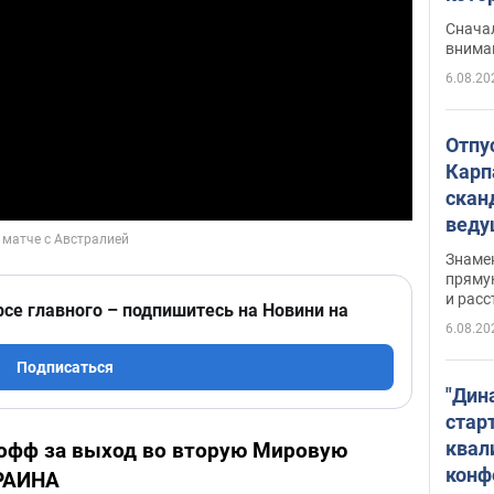
"агр
Сначал
внима
6.08.20
Отпу
Карп
скан
вед
несп
Знаме
захе
пряму
и расс
рсе главного – подпишитесь на Новини на
6.08.20
Подписаться
"Дин
стар
квал
офф за выход во вторую Мировую
конф
КРАИНА