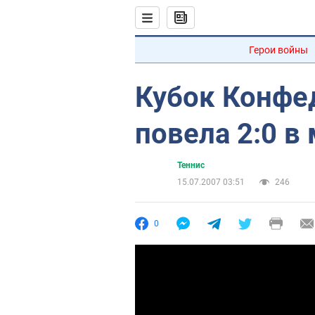
Герои войны
Кубок Конфе
повела 2:0 в
Теннис
15.07.2007 03:51
246
0