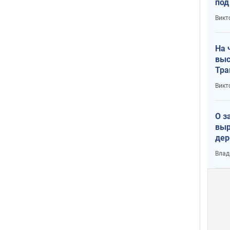
под
кри
Викт
лог
На 
выс
Тра
Викт
О з
выр
дер
что
Влад
Тер