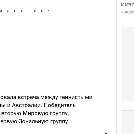
Матч 
идео дня
6.08.20
ртовала встреча между теннистыми
ы и Австралии. Победитель
 вторую Мировую группу,
первую Зональную группу.