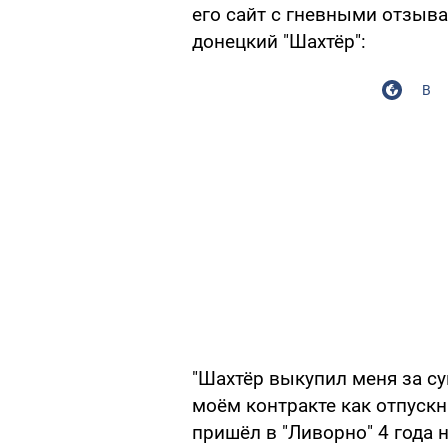
его сайт с гневными отзывам
донецкий "Шахтёр":
В
"Шахтёр выкупил меня за су
моём контракте как отпускна
пришёл в "Ливорно" 4 года н