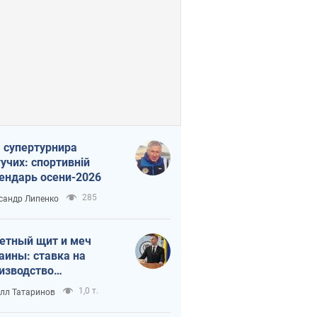
 супертурнира
учих: спортивній
ендарь осени-2026
285
сандр Липенко
етный щит и меч
аины: ставка на
изводство
ственных ракет
1,0 т.
лл Татаринов