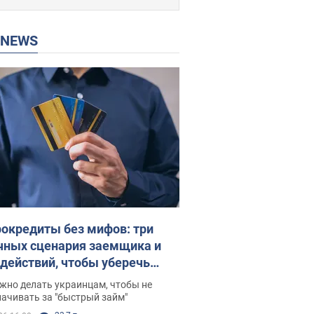
P NEWS
окредиты без мифов: три
чных сценария заемщика и
 действий, чтобы уберечь
 деньги
жно делать украинцам, чтобы не
ачивать за "быстрый займ"