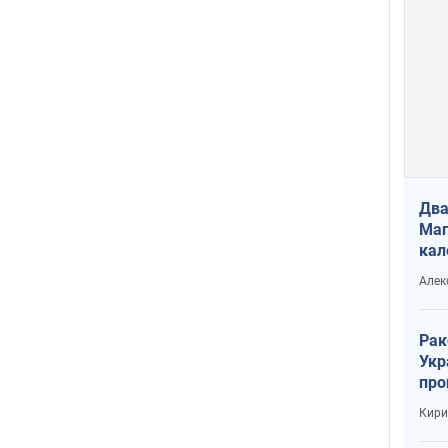
Два
Маг
кал
Алек
Рак
Укр
про
соб
Кири