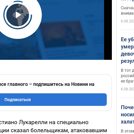
"агр
Сначал
внима
6.08.20
Play Video
Ее у
умер
дево
резу
атак
В тот 
обла
россий
ее бра
рсе главного – подпишитесь на Новини на
6.08.20
Подписаться
Поче
носи
хала
стиано Лукарелли на специально
ции сказал болельщикам, атаковавшим
В этом