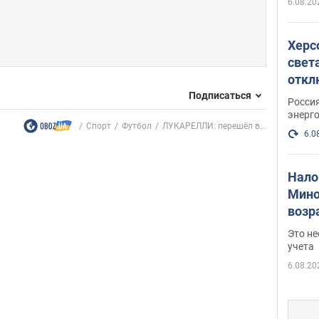
6.08.20
Херс
свет
откл
энер
Подписаться
Росси
энерг
Спорт
Футбол
ЛУКАРЕЛЛИ: перешёл в...
6.0
Нало
Мино
возра
нужн
Это н
учета
6.08.20