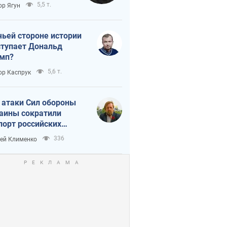
тическая
5,5 т.
ор Ягун
истика
чьей стороне истории
тупает Дональд
мп?
5,6 т.
ор Каспрук
 атаки Сил обороны
аины сократили
порт российских
тепродуктов
336
ей Клименко