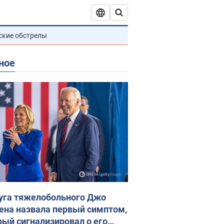
ские обстрелы
ное
уга тяжелобольного Джо
ена назвала первый симптом,
рый сигнализировал о его