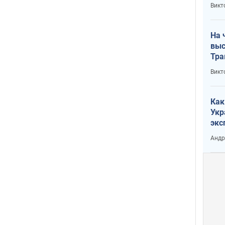
кри
Викт
лог
На 
выс
Тра
Викт
Как
Укр
экс
неф
Андр