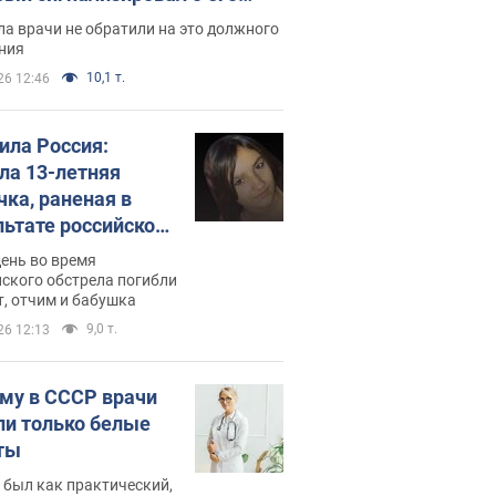
ессивном" раке
а врачи не обратили на это должного
ния
10,1 т.
26 12:46
била Россия:
ла 13-летняя
чка, раненая в
льтате российской
и на Сумскую
день во время
сть. Фото
ского обстрела погибли
т, отчим и бабушка
9,0 т.
26 12:13
му в СССР врачи
ли только белые
ты
 был как практический,