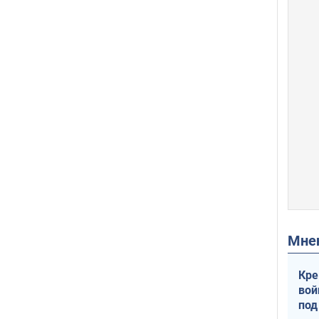
Мн
Кре
вой
под