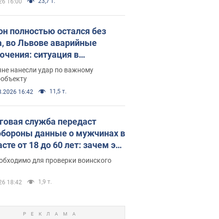
23,7 т.
26 16:00
он полностью остался без
а, во Львове аварийные
ючения: ситуация в
госистеме 6 августа
яне нанесли удар по важному
ообъекту
11,5 т.
8.2026 16:42
говая служба передаст
бороны данные о мужчинах в
сте от 18 до 60 лет: зачем это
о
еобходимо для проверки воинского
1,9 т.
26 18:42