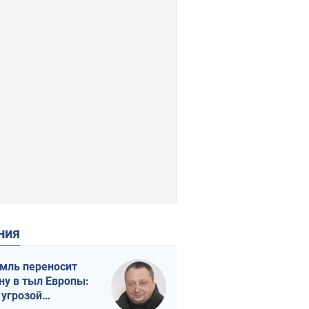
ения
мль переносит
ну в тыл Европы:
 угрозой