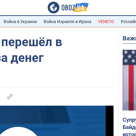
Война в Украине
Война Израиля и Ирана
VENETO
Россий
Важ
перешёл в
за денег
Супр
Байд
кото