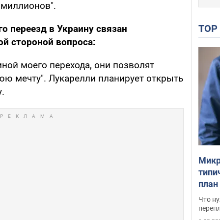
 миллионов".
TO
го переезд в Украину связан
й стороной вопроса:
ной моего перехода, они позволят
ю мечту". Лукарелли планирует открыть
.
Микр
типи
план
свои
Что ну
перепл