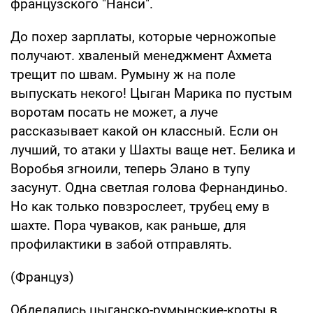
французского "Нанси".
До похер зарплаты, которые черножопые
получают. хваленый менеджмент Ахмета
трещит по швам. Румыну ж на поле
выпускать некого! Цыган Марика по пустым
воротам посать не может, а луче
рассказывает какой он классный. Если он
лучший, то атаки у Шахты ваще нет. Белика и
Воробья згноили, теперь Элано в тупу
засунут. Одна светлая голова Фернандиньо.
Но как только повзрослеет, трубец ему в
шахте. Пора чуваков, как раньше, для
профилактики в забой отправлять.
(Француз)
Обделались цыганско-румынские-кроты в