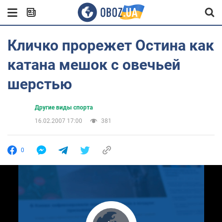
Кличко прорежет Остина как
катана мешок с овечьей
шерстью
Другие виды спорта
16.02.2007 17:00
381
0