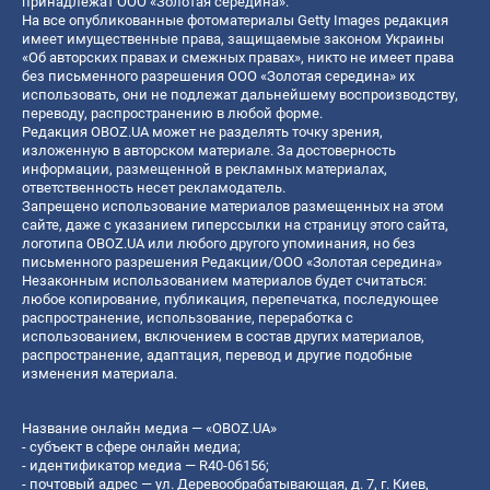
принадлежат ООО «Золотая середина».
На все опубликованные фотоматериалы Getty Images редакция
имеет имущественные права, защищаемые законом Украины
«Об авторских правах и смежных правах», никто не имеет права
без письменного разрешения ООО «Золотая середина» их
использовать, они не подлежат дальнейшему воспроизводству,
переводу, распространению в любой форме.
Редакция OBOZ.UA может не разделять точку зрения,
изложенную в авторском материале. За достоверность
информации, размещенной в рекламных материалах,
ответственность несет рекламодатель.
Запрещено использование материалов размещенных на этом
сайте, даже с указанием гиперссылки на страницу этого сайта,
логотипа OBOZ.UA или любого другого упоминания, но без
письменного разрешения Редакции/ООО «Золотая середина»
Незаконным использованием материалов будет считаться:
любое копирование, публикация, перепечатка, последующее
распространение, использование, переработка с
использованием, включением в состав других материалов,
распространение, адаптация, перевод и другие подобные
изменения материала.
Название онлайн медиа — «OBOZ.UA»
- субъект в сфере онлайн медиа;
- идентификатор медиа — R40-06156;
- почтовый адрес — ул. Деревообрабатывающая, д. 7, г. Киев,