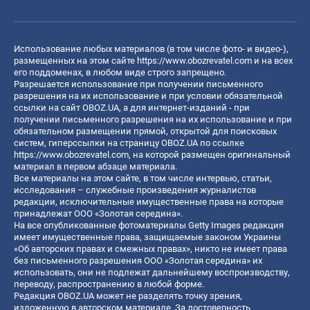
Использование любых материалов (в том числе фото- и видео-),
размещенных на этом сайте
https://www.obozrevatel.com
и на всех
его поддоменах, в любом виде строго запрещено.
Разрешается использование при получении письменного
разрешения на их использование и при условии обязательной
ссылки на сайт OBOZ.UA, а для интернет-изданий - при
получении письменного разрешения на их использование и при
обязательном размещении прямой, открытой для поисковых
систем, гиперссылки на страницу OBOZ.UA по ссылке
https://www.obozrevatel.com
, на которой размещен оригинальный
материал в первом абзаце материала.
Все материалы на этом сайте, в том числе интервью, статьи,
исследования – служебные произведения журналистов
редакции, исключительные имущественные права на которые
принадлежат ООО «Золотая середина».
На все опубликованные фотоматериалы Getty Images редакция
имеет имущественные права, защищаемые законом Украины
«Об авторских правах и смежных правах», никто не имеет права
без письменного разрешения ООО «Золотая середина» их
использовать, они не подлежат дальнейшему воспроизводству,
переводу, распространению в любой форме.
Редакция OBOZ.UA может не разделять точку зрения,
изложенную в авторском материале. За достоверность