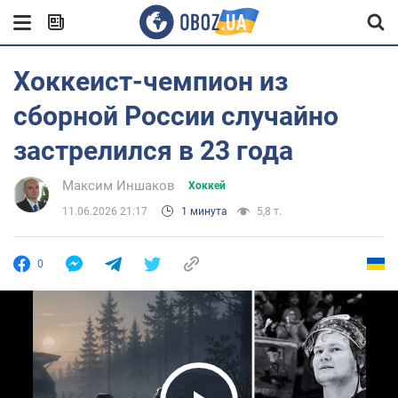
Хоккеист-чемпион из
сборной России случайно
застрелился в 23 года
Максим Иншаков
Хоккей
11.06.2026 21:17
1 минута
5,8 т.
0