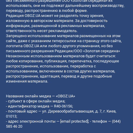
без письменного разрешения ООО «Золотая середина» их
использовать, они не подлежат дальнейшему воспроизводству,
переводу, распространению в любой форме.
Редакция OBOZ.UA может не разделять точку зрения,
изложенную в авторском материале. За достоверность
информации, размещенной в рекламных материалах,
ответственность несет рекламодатель.
Запрещено использование материалов размещенных на этом
сайте, даже с указанием гиперссылки на страницу этого сайта,
логотипа OBOZ.UA или любого другого упоминания, но без
письменного разрешения Редакции/ООО «Золотая середина»
Незаконным использованием материалов будет считаться:
любое копирование, публикация, перепечатка, последующее
распространение, использование, переработка с
использованием, включением в состав других материалов,
распространение, адаптация, перевод и другие подобные
изменения материала.
Название онлайн медиа — «OBOZ.UA»
- субъект в сфере онлайн медиа;
- идентификатор медиа — R40-06156;
- почтовый адрес — ул. Деревообрабатывающая, д. 7, г. Киев,
01013;
- адрес электронной почты —
[email protected]
; - телефон — (044)
585 46 20