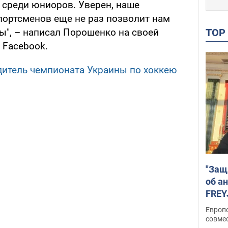
 среди юниоров. Уверен, наше
ортсменов еще не раз позволит нам
TO
ы", – написал Порошенко на своей
 Facebook.
итель чемпионата Украины по хоккею
"Защ
об а
FREY
подд
Европ
совме