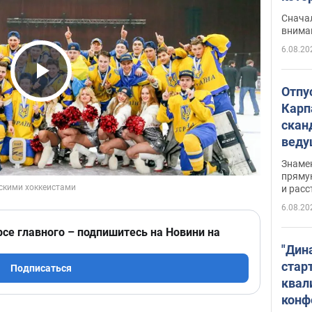
"агр
Сначал
внима
6.08.20
Play Video
Отпу
Карп
скан
вед
несп
Знаме
захе
пряму
и расс
6.08.20
рсе главного – подпишитесь на Новини на
"Дин
стар
Подписаться
квал
конф