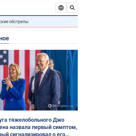
ские обстрелы
ное
уга тяжелобольного Джо
ена назвала первый симптом,
рый сигнализировал о его