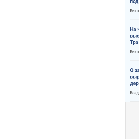
под
кри
Викт
лог
На 
выс
Тра
Викт
О з
выр
дер
что
Влад
Тер