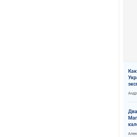
Как
Укр
экс
неф
Андр
Два
Маг
кал
Алек