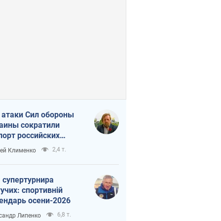
 атаки Сил обороны
аины сократили
порт российских
тепродуктов
2,4 т.
ей Клименко
 супертурнира
учих: спортивній
ендарь осени-2026
6,8 т.
сандр Липенко