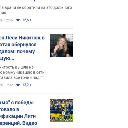
ессивном" раке
а врачи не обратили на это должного
ния
16,6 т.
26 12:46
ск Леси Никитюк в
атах обернулся
далом: почему
ущую
раведливо
нитость вышла на
йтили
ю коммуникацию в сети
тавила все точки над "i"
13,2 т.
26 17:32
амо" с победы
товало в
ификации Лиги
еренций. Видео