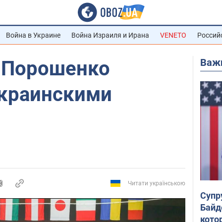
Война в Украине
Война Израиля и Ирана
VENETO
Россий
Важ
" Порошенко
украинскими
Читати українською
Супр
Байд
кото