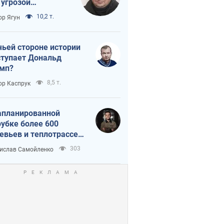
 угрозой
тическая
10,2 т.
ор Ягун
истика
чьей стороне истории
тупает Дональд
мп?
8,5 т.
ор Каспрук
апланированной
убке более 600
евьев и теплотрассе:
 происходит на
303
ислав Самойленко
емках в Киеве