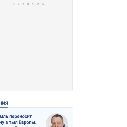
ения
мль переносит
ну в тыл Европы: