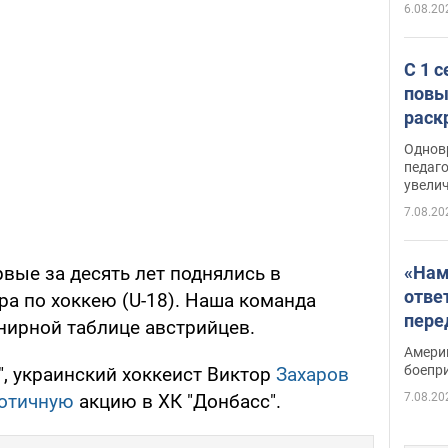
6.08.20
С 1 
повы
раск
Однов
педаг
увелич
7.08.20
«Нам
вые за десять лет поднялись в
отве
ра по хоккею (U-18). Наша команда
пере
рнирной таблице австрийцев.
Patri
Амери
боепр
", украинский хоккеист Виктор
Захаров
7.08.20
иотичную
акцию в ХК "Донбасс".