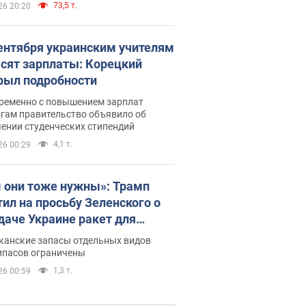
73,5 т.
26 20:20
сентября украинским учителям
сят зарплаты: Корецкий
рыл подробности
ременно с повышением зарплат
огам правительство объявило об
ении студенческих стипендий
4,1 т.
26 00:29
 они тоже нужны»: Трамп
тил на просьбу Зеленского о
даче Украине ракет для
ot
канские запасы отдельных видов
ипасов ограничены
1,3 т.
26 00:59