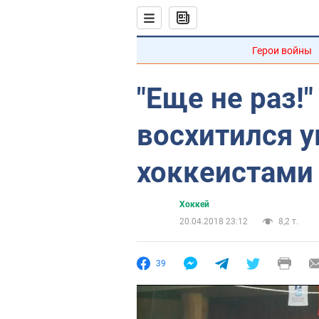
Герои войны
"Еще не раз!
восхитился 
хоккеистами
Хоккей
20.04.2018 23:12
8,2 т.
39