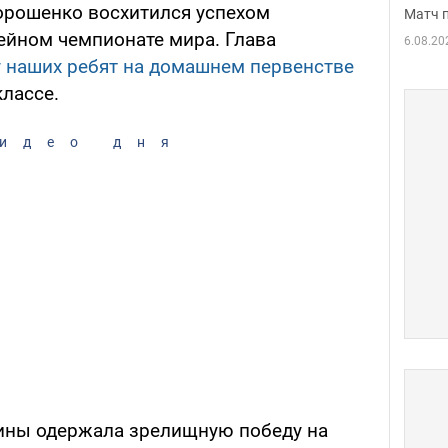
орошенко восхитился успехом
Матч 
ейном чемпионате мира. Глава
6.08.20
 наших ребят на домашнем первенстве
лассе.
идео дня
аины одержала зрелищную победу на