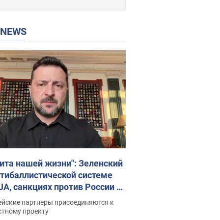
P NEWS
ита нашей жизни": Зеленский
нтибаллистической системе
JA, санкциях против России и
ержке аграриев. Видео
ейские партнеры присоединяются к
стному проекту